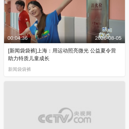
00:04:36
2026-08-05
[新闻袋袋裤]上海：用运动照亮微光 公益夏令营
助力特质儿童成长
新闻袋袋裤