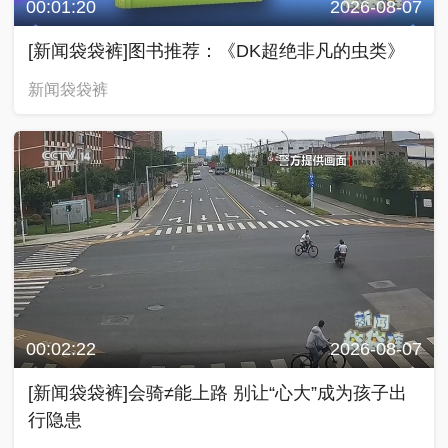
00:01:20
2026-08-07
[新闻袋袋裤]图书推荐：《DK超绝非凡的虫类》
新闻袋袋裤
00:02:22
2026-08-07
[新闻袋袋裤]会骑≠能上路 别让“心大”成为孩子出
行隐患