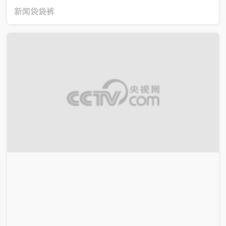
新闻袋袋裤