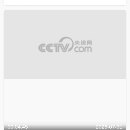
00:04:45
2026-07-31