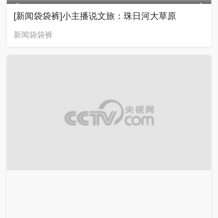
[新闻袋袋裤]小主播说文旅：珠日河大草原
新闻袋袋裤