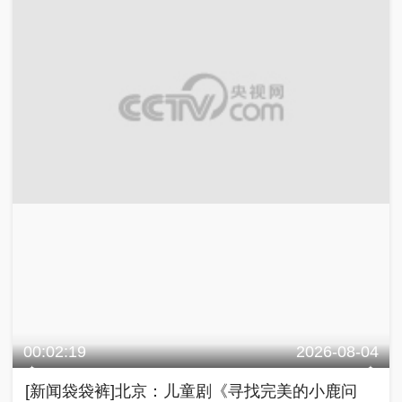
00:02:19
2026-08-04
[新闻袋袋裤]北京：儿童剧《寻找完美的小鹿问