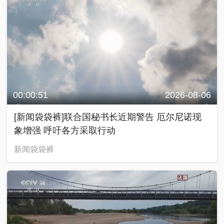
00:00:51
2026-08-06
[新闻袋袋裤]联合国秘书长近期警告 厄尔尼诺现
象增强 呼吁各方采取行动
新闻袋袋裤