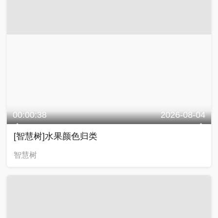
00:00:38
2026-08-04
[智慧树]水果颜色归类
智慧树