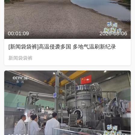
00:01:09
2026-08-06
[新闻袋袋裤]高温侵袭多国 多地气温刷新纪录
新闻袋袋裤