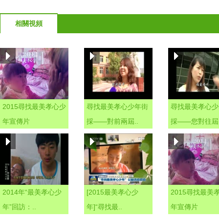
相關視頻
2015尋找最美孝心少
尋找最美孝心少年街
尋找最美孝心少
年宣傳片
採——對前兩屆..
採——您對往屆.
2014年“最美孝心少
[2015最美孝心少
2015尋找最美
年”回訪：..
年]“尋找最..
年宣傳片