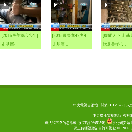
[2015最美孝心少年]
[2015最美孝心少年]
[朝聞天下]走基
走基層·..
走基層 ..
找最美孝心..
中央電視台網站
|
關於CCTV.com
|
人
中央廣播電視總台 央視
違法和不良信息舉報
京ICP證060535號
京公網安備 11
網上傳播視聽節目許可證號 0102002