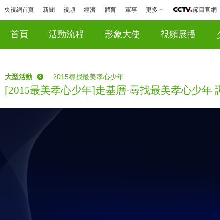
央視網首頁
新聞
視頻
經濟
體育
軍事
更多
節目官網
首頁
活動流程
形象大使
視頻展播
大型活動
2015尋找最美孝心少年
[2015最美孝心少年]走基層·尋找最美孝心少