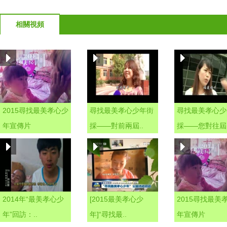
相關視頻
2015尋找最美孝心少
尋找最美孝心少年街
尋找最美孝心少
年宣傳片
採——對前兩屆..
採——您對往屆.
2014年“最美孝心少
[2015最美孝心少
2015尋找最美
年”回訪：..
年]“尋找最..
年宣傳片