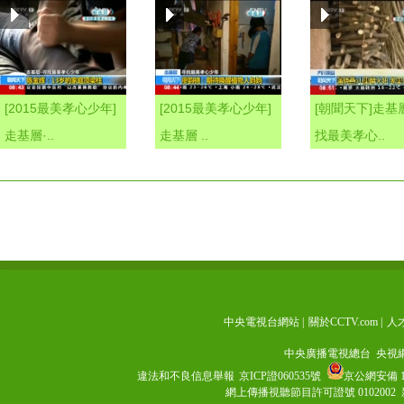
[2015最美孝心少年]
[2015最美孝心少年]
[朝聞天下]走基
走基層·..
走基層 ..
找最美孝心..
中央電視台網站
|
關於CCTV.com
|
人
中央廣播電視總台 央視
違法和不良信息舉報
京ICP證060535號
京公網安備 11
網上傳播視聽節目許可證號 0102002