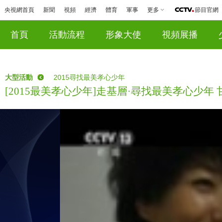
央視網首頁
新聞
視頻
經濟
體育
軍事
更多
節目官網
首頁
活動流程
形象大使
視頻展播
大型活動
2015尋找最美孝心少年
[2015最美孝心少年]走基層·尋找最美孝心少