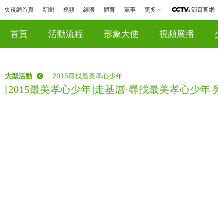
央視網首頁
新聞
視頻
經濟
體育
軍事
更多
節目官網
首頁
活動流程
形象大使
視頻展播
大型活動
2015尋找最美孝心少年
[2015最美孝心少年]走基層·尋找最美孝心少