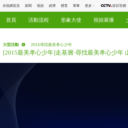
央視網首頁
新聞
視頻
經濟
體育
軍事
更多
節目官網
首頁
活動流程
形象大使
視頻展播
大型活動
2015尋找最美孝心少年
[2015最美孝心少年]走基層·尋找最美孝心少年