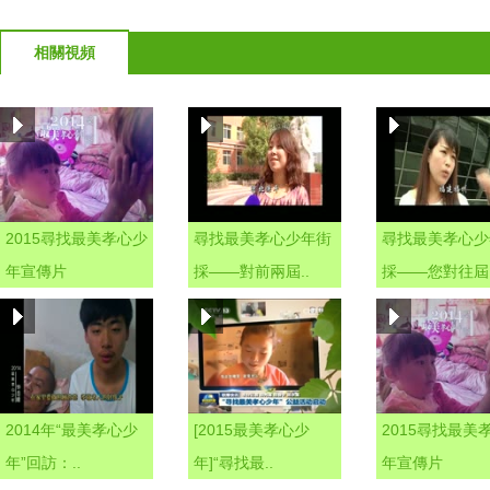
相關視頻
2015尋找最美孝心少
尋找最美孝心少年街
尋找最美孝心少
年宣傳片
採——對前兩屆..
採——您對往屆.
2014年“最美孝心少
[2015最美孝心少
2015尋找最美
年”回訪：..
年]“尋找最..
年宣傳片