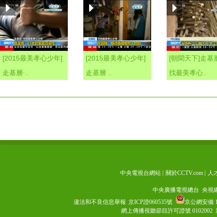
[2015最美孝心少年]
[2015最美孝心少年]
[朝聞天下]走基
走基層·..
走基層 ..
找最美孝心..
中央電視台網站
|
關於CCTV.com
|
人
中央廣播電視總台 央視
違法和不良信息舉報
京ICP證060535號
京公網安備 11
網上傳播視聽節目許可證號 0102002