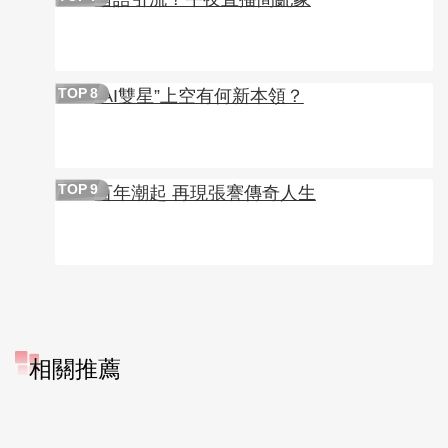
“AI雙星”上空有何新本領？
TOP
8
百年潮起 再現張謇傳奇人生
TOP
9
相關推薦