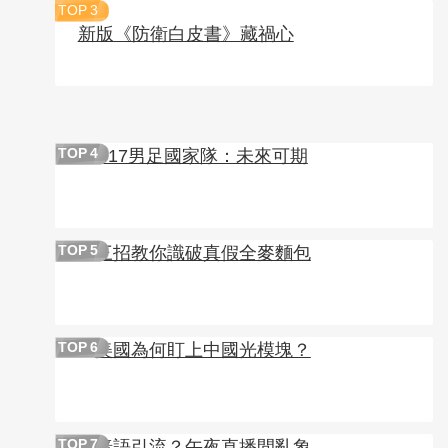
TOP
3
新版《防衛白皮書》藏禍心
U17男足國家隊：未來可期
TOP
4
三招教你識破真假全麥麵包
TOP
5
美國為何盯上中國光模塊？
TOP
6
暗語引流？午夜直播間亂象
TOP
7