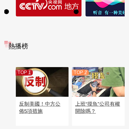
熱播榜
TOP 1
TOP 2
反制美國！中方公
上班“摸魚”公司有權
佈5項措施
開除嗎？