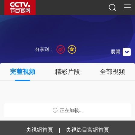
分享到：
展開
央視影音
體育微博
體育公眾號
完整視頻
精彩片段
全部視頻
點擊觀看
點擊關注
掃一掃關注
正在加載...
央視網首頁
|
央視節目官網首頁