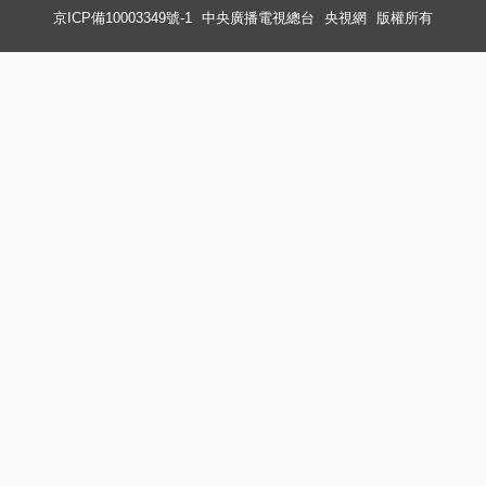
京ICP備10003349號-1
中央廣播電視總台
央視網
版權所有