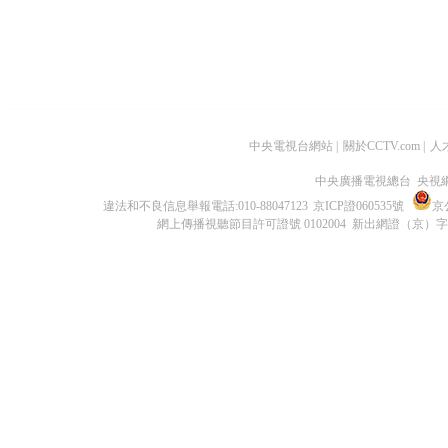
中央電視台網站
|
關於CCTV.com
|
人
中央廣播電視總台 央視
違法和不良信息舉報電話:010-88047123
京ICP證060535號
京公
網上傳播視聽節目許可證號 0102004 新出網證（京）字