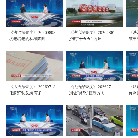
《法治深壹度》 20260808
《法治深壹度》 20260801
《法治
坑老骗老的私域陷阱
护航“十五五” 高质…
筑牢
《法治深壹度》 20260718
《法治深壹度》 20260711
《法治
“围猎”银发族 有多…
别让“路怒”控制方向…
你网