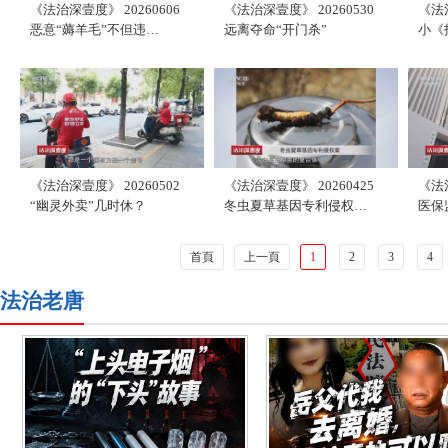
《法治深壹度》 20260606
《法治深壹度》 20260530
《法治
恶意“薅羊毛”不但违…
远离夺命“开门杀”
小《
《法治深壹度》 20260502
《法治深壹度》 20260425
《法治
“幽灵外卖”几时休？
冬虫夏草基因专利侵权…
医保
首頁
上一頁
1
2
3
4
法治老唐