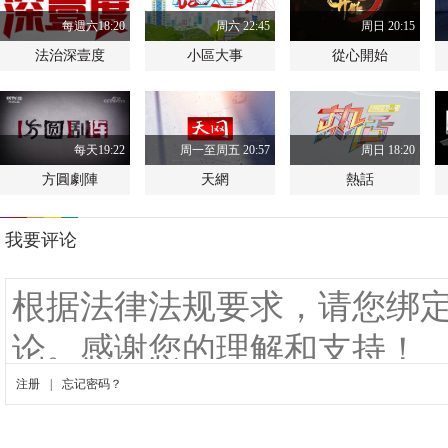
每週六18:20
周六 22:45
周日 20:15
法治深壹度
小區大事
從心開始
每天19:22
周一至周五 20:57
周日 18:20
方圓劇陣
天網
熱話