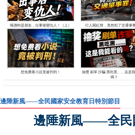
喝酒時是朋友，出事後變仇人！（上）
行人闖紅燈，竟然犯了交通肇
想免費看小説竟被判刑！
抽獎 刷單 詐騙 黑吃黑……這是
嗎？
邊陲新風——全民國家安全教育日特別節目
邊陲新風——全民