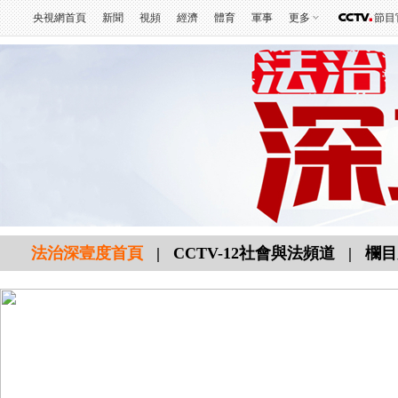
央視網首頁
新聞
視頻
經濟
體育
軍事
更多
節目
法治深壹度首頁
|
CCTV-12社會與法頻道
|
欄目