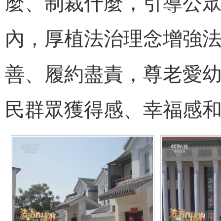
麼、制裁什麼，引導公
內，厚植法治理念增強
善、履約盡責，尊老愛
民群眾獲得感、幸福感