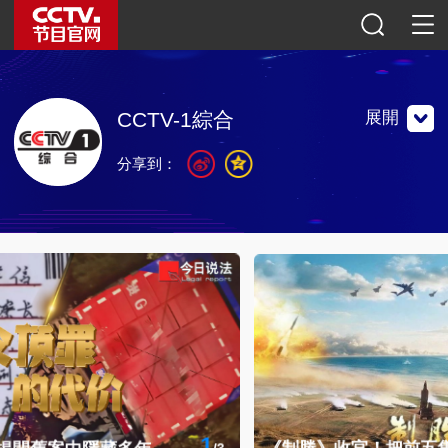
展開
CCTV-1綜合
分享到：
中央電視台第一套節目綜合頻道，1958年開播。打造以新聞
為主的精品綜合頻道，傳遞力量、溫暖和希望。
中央電視台第一套節目綜合頻道，1958年開播。打造以新聞
為主的精品綜合頻道，傳遞力量、溫暖和希望。
聯繫地址：中國北京市海淀區復興路11號綜合頻道
郵編：100859
官方微博
微信公眾號
央視影音