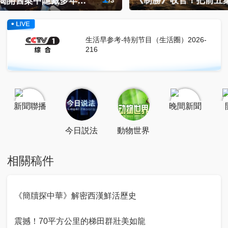
2
《制勝》收官！把前五集的力量擰成了一股繩
/
3
點擊關注
掃一掃關注
點擊下載
生活早参考-特别节目（生活圈）2026-
216
新聞聯播
晚間新聞
今日説法
動物世界
相關稿件
《簡牘探中華》解密西漢鮮活歷史
震撼！70平方公里的梯田群壯美如龍