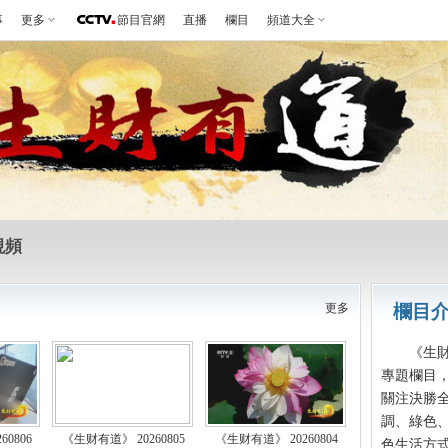
事
更多
節目官網
直播
欄目
頻道大全
視頻
更多
欄目
《生財有
專題欄目
關注決勝
調、綠色
0806
《生财有道》 20260805
《生财有道》 20260804
色生活方