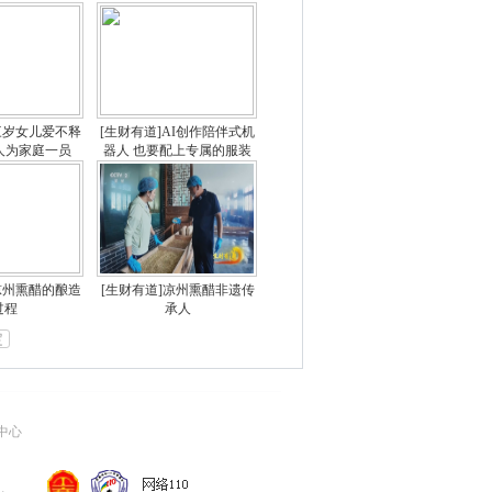
三岁女儿爱不释
[生财有道]AI创作陪伴式机
人为家庭一员
器人 也要配上专属的服装
凉州熏醋的酿造
[生财有道]凉州熏醋非遗传
过程
承人
定
中心