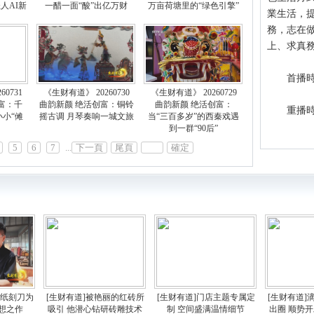
人AI新
一醋一面“酸”出亿万财
万亩荷塘里的“绿色引擎”
業生活，提
務，志在
上、求真
首播時間：
0731
《生财有道》 20260730
《生财有道》 20260729
富：千
曲韵新颜 绝活创富：铜铃
曲韵新颜 绝活创富：
重播時間：
小小“傩
摇古调 月琴奏响一城文旅
当“三百多岁”的西秦戏遇
到一群“90后”
5
6
7
...
下一頁
尾頁
確定
为纸刻刀为
[生财有道]被艳丽的红砖所
[生财有道]门店主题专属定
[生财有道]
想之作
吸引 他潜心钻研砖雕技术
制 空间盛满温情细节
出圈 顺势