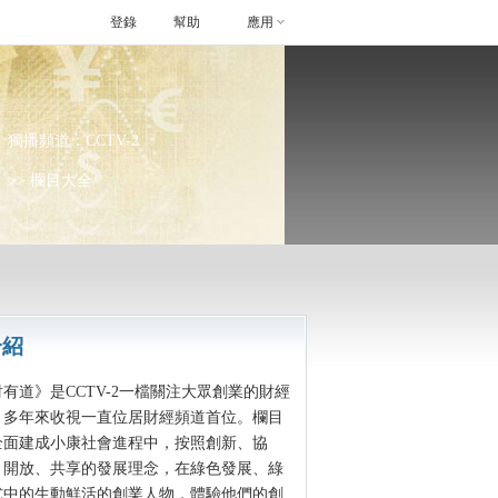
登錄
幫助
應用
獨播頻道：
CCTV-2
>> 欄目大全
介紹
道》是CCTV-2一檔關注大眾創業的財經
，多年來收視一直位居財經頻道首位。欄目
全面建成小康社會進程中，按照創新、協
、開放、共享的發展理念，在綠色發展、綠
式中的生動鮮活的創業人物，體驗他們的創