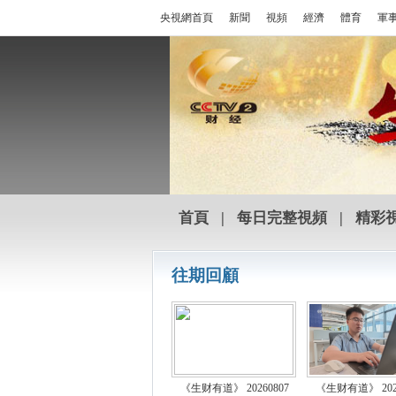
央視網首頁
新聞
視頻
經濟
體育
軍
首頁
|
每日完整視頻
|
精彩
往期回顧
《生财有道》 20260807
《生财有道》 2026