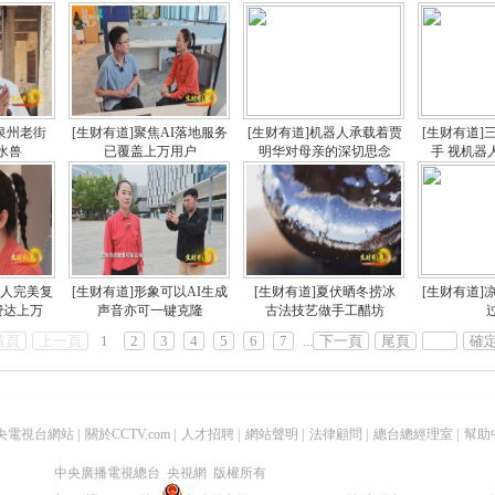
泉州老街
[生财有道]聚焦AI落地服务
[生财有道]机器人承载着贾
[生财有道]
水兽
已覆盖上万用户
明华对母亲的深切思念
手 视机器
字人完美复
[生财有道]形象可以AI生成
[生财有道]夏伏晒冬捞冰
[生财有道]
费达上万
声音亦可一键克隆
古法技艺做手工醋坊
首頁
上一頁
1
2
3
4
5
6
7
...
下一頁
尾頁
確
央電視台網站
|
關於CCTV.com
|
人才招聘
|
網站聲明
|
法律顧問
|
總台總經理室
|
幫助
中央廣播電視總台 央視網 版權所有