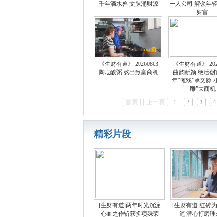
千年滴水兽 文脉涌财源
一人公司 解锁年轻
财富
《生财有道》 20260803
《生财有道》 2026
陶坛酸粥 熬出致富商机
曲韵新颜 绝活创
年“傩戏”承文脉 
雕”大商机
首頁
上一頁
1
2
3
4
精彩片段
[生财有道]两年时光沉淀
[生财有道]红砖
心血之作斩获多项殊荣
笔 潜心打磨理