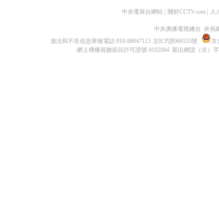
中央電視台網站
|
關於CCTV.com
|
人
中央廣播電視總台 央視
違法和不良信息舉報電話:010-88047123
京ICP證060535號
京公
網上傳播視聽節目許可證號 0102004 新出網證（京）字