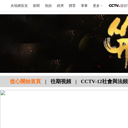
央視網首頁
新聞
視頻
經濟
體育
軍事
更多
節目
從心開始首頁
|
往期視頻
|
CCTV-12社會與法