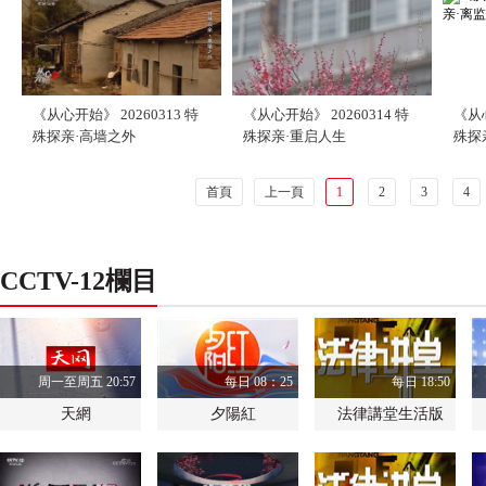
《从心开始》 20260313 特
《从心开始》 20260314 特
《从心
殊探亲·高墙之外
殊探亲·重启人生
殊探
首頁
上一頁
1
2
3
4
CCTV-12欄目
周一至周五 20:57
每日 08：25
每日 18:50
天網
夕陽紅
法律講堂生活版