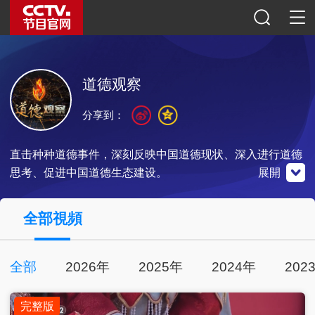
道德观察
分享到：
直击种种道德事件，深刻反映中国道德现状、深入进行道德
思考、促进中国道德生态建设。
展開
央視影音
全部視頻
全部
2026年
2025年
2024年
202
點擊下載
完整版