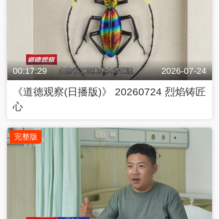
00:17:29
2026-07-24
《道德观察(日播版)》 20260724 烈焰铸匠
心
完整版