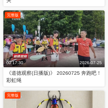
哭
完整版
00:17:30
2026-07-25
《道德观察(日播版)》 20260725 奔跑吧！
彩虹绳
完整版