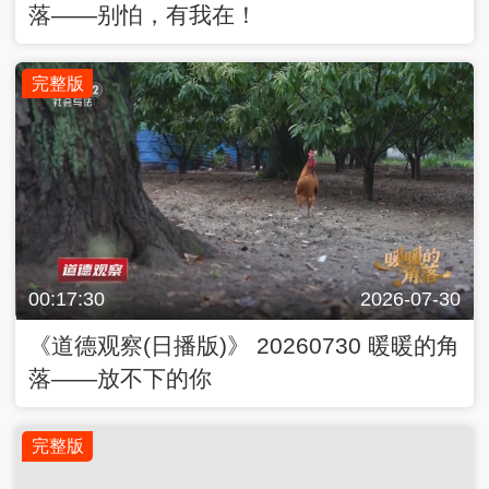
落——别怕，有我在！
完整版
00:17:30
2026-07-30
《道德观察(日播版)》 20260730 暖暖的角
落——放不下的你
完整版