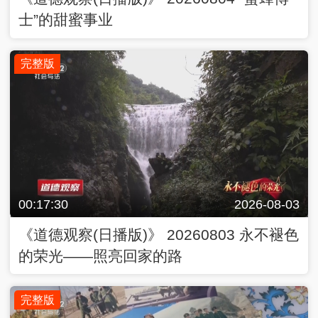
士”的甜蜜事业
完整版
00:17:30
2026-08-03
《道德观察(日播版)》 20260803 永不褪色
的荣光——照亮回家的路
完整版