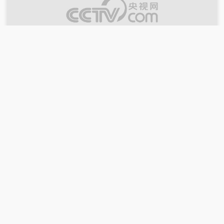
00:17:30
2026-07-16
《道德观察(日播版)》 20260716 草原深处
的“医”靠
完整版