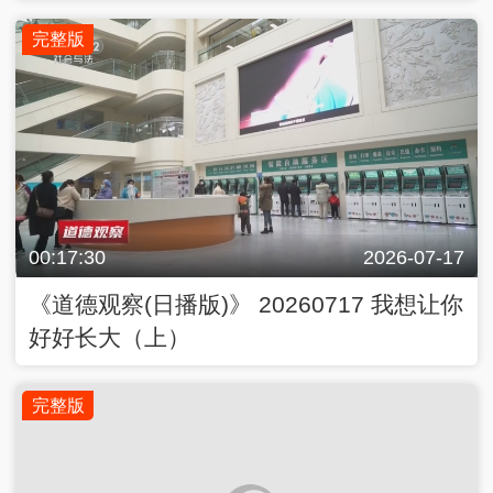
完整版
00:17:30
2026-07-17
《道德观察(日播版)》 20260717 我想让你
好好长大（上）
完整版