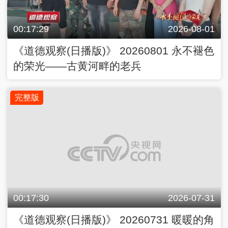
00:17:29
2026-08-01
《道德观察(日播版)》 20260801 永不褪色
的荣光——古黄河畔的老兵
完整版
00:17:30
2026-07-31
《道德观察(日播版)》 20260731 暖暖的角