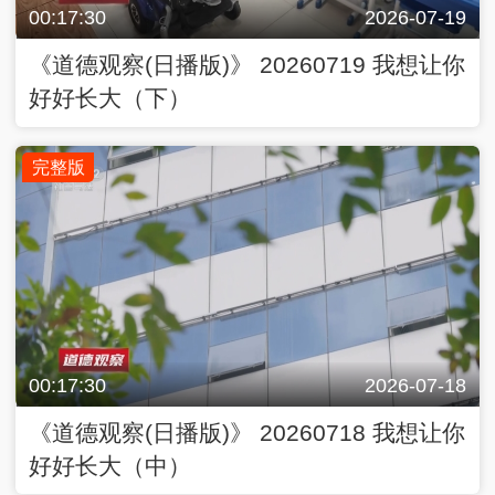
00:17:30
2026-07-19
《道德观察(日播版)》 20260719 我想让你
好好长大（下）
完整版
00:17:30
2026-07-18
《道德观察(日播版)》 20260718 我想让你
好好长大（中）