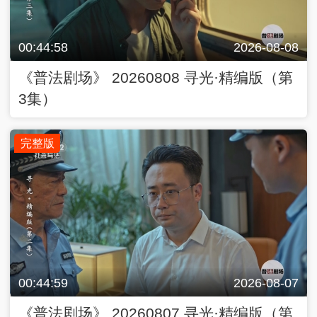
00:44:58
2026-08-08
《普法剧场》 20260808 寻光·精编版（第
3集）
完整版
00:44:59
2026-08-07
《普法剧场》 20260807 寻光·精编版（第