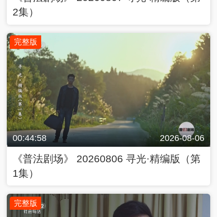
2集）
完整版
00:44:58
2026-08-06
《普法剧场》 20260806 寻光·精编版（第
1集）
完整版