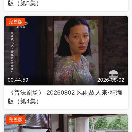
版（第5集）
完整版
00:44:59
2026-08-02
《普法剧场》 20260802 风雨故人来·精编
版（第4集）
完整版