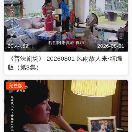
00:44:59
2026-08-01
《普法剧场》 20260801 风雨故人来·精编
版（第3集）
完整版