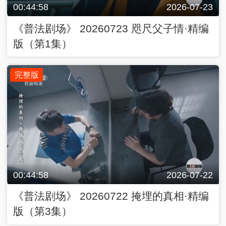
00:44:58
2026-07-23
《普法剧场》 20260723 咫尺父子情·精编
版（第1集）
完整版
00:44:58
2026-07-22
《普法剧场》 20260722 掩埋的真相·精编
版（第3集）