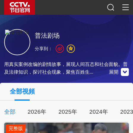
普法剧场
分享到：
用真实案例改编的剧情故事，展现人间百态和社会面貌。普
及法律知识，探讨社会现象，聚焦百姓生...
展開
央視影音
全部視頻
全部
2026年
2025年
2024年
202
點擊下載
完整版