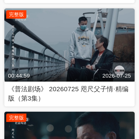
完整版
00:44:59
2026-07-25
《普法剧场》 20260725 咫尺父子情·精编
版（第3集）
完整版