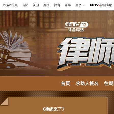
央視網首頁
新聞
視頻
經濟
體育
軍事
更多
節目官網
首頁
求助人報名
往期
《律師來了》