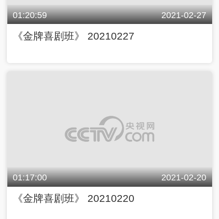
01:20:59
2021-02-27
《金牌喜剧班》 20210227
01:17:00
2021-02-20
《金牌喜剧班》 20210220