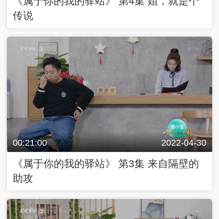
《属于你的我的驿站》 第4集 姐，就是个
传说
00:21:00
2022-04-30
《属于你的我的驿站》 第3集 来自隔壁的
助攻