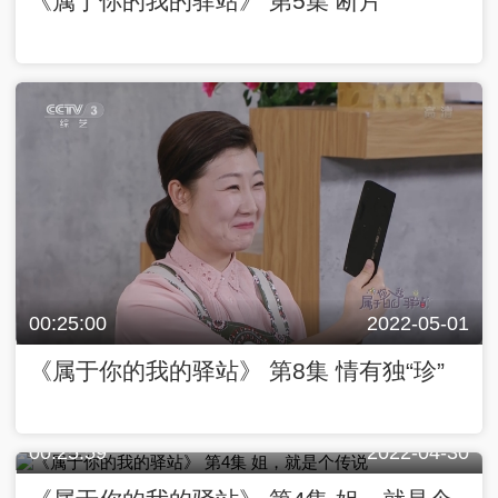
《属于你的我的驿站》 第5集 断片
00:25:00
2022-05-01
《属于你的我的驿站》 第8集 情有独“珍”
00:25:59
2022-04-30