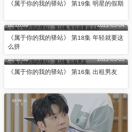
《属于你的我的驿站》 第19集 明星的假期
00:26:00
2022-05-04
《属于你的我的驿站》 第18集 年轻就要这
么拼
00:32:00
2022-05-03
《属于你的我的驿站》 第16集 出租男友