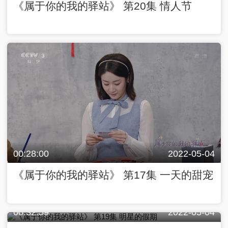
《属于你的我的驿站》 第20集 情人节
00:28:00
2022-05-04
《属于你的我的驿站》 第17集 一天的甜宠
00:32:59
2022-05-04