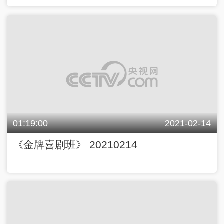
01:19:00
2021-02-14
《金牌喜剧班》 20210214