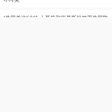
[共同关注]沙特 土耳其和巴基斯坦签署共同防
务协议 对三国中任何一国攻击视为对三国全
体攻击
[共同关注]强台风“白海豚”来势汹汹 或于明日
在浙闽沿海登陆·上海 迎战“白海豚” 金山区前
移防汛应急力量
[共同关注]强台风“白海豚”来势汹汹 或于明日
在浙闽沿海登陆·福建福鼎 渔船归港人员转移
全力防御台风