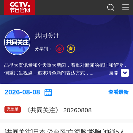
共同关注
分享到：
凸显大资讯量和全天重大新闻，着重对新闻的梳理和解读，
侧重民生视点，追求特色新闻表达方式，...
展開
央視新聞
微博
微信公眾號
2026-08-08
查看最新
《共同关注》 20260808
完整版
掃一掃下載
掃一掃關注
掃一掃關注
[共同关注]日本 受台风“白海豚”影响 冲绳5人