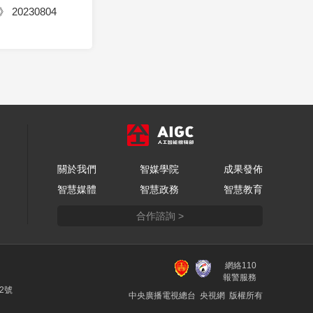
20230804
關於我們
智媒學院
成果發佈
智慧媒體
智慧政務
智慧教育
合作諮詢 >
網絡110
報警服務
22號
中央廣播電視總台 央視網 版權所有