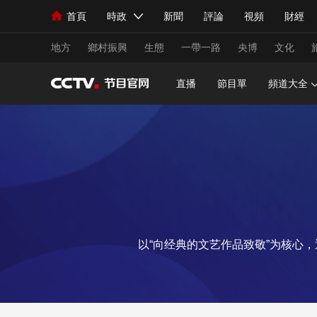
首頁
時政
新聞
評論
視頻
財經
人民領袖習近平
直播
海外頻道
片庫
iPanda
欄目大全
聯播+
English
中國領導人
節目單
Монгол
聽音
央視快評
微視頻
習
地方
鄉村振興
生態
一帶一路
央博
文化
直播
節目單
頻道大全
總台春晚
網絡春晚
共産黨員網
秧紀錄
新聞
國內
國際
評論
經濟
軍事
人民領袖習近平
聯播+
熱解讀
天天學習
視頻
小央視頻
小央直播
直播中國
熊貓
以“向经典的文艺作品致敬”为核心
現場
前線
比劃
快看
藍海中國
新兵
體育
直播
競猜
2026年世界盃
2026
VIP會員
CCTV奧林匹克頻道
生活體育大會