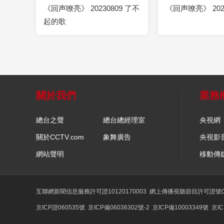
《回声嘹亮》 20230809 了不
《回声嘹亮》 2023
起的歌
關於我們
業務
總台之聲
總台總經理室
央視網
關於CCTV.com
象舞廣告
央視影
網站聲明
移動傳
互聯網新聞信息服務許可證10120170003
網上傳播視聽節目許可證號01
京ICP證060535號
京ICP備06036302號-2
京ICP備10003349號
京IC