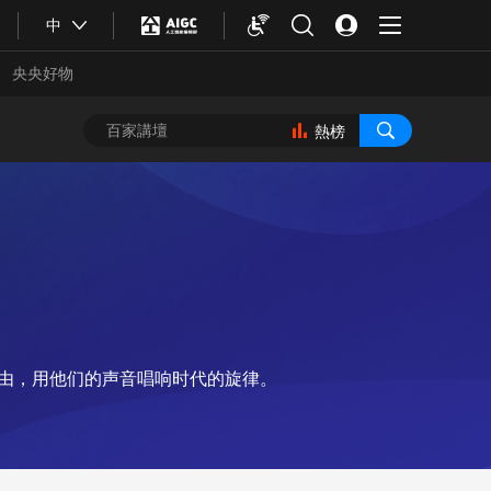
中
央央好物
熱榜
理由，用他们的声音唱响时代的旋律。
合體育
亞冬會