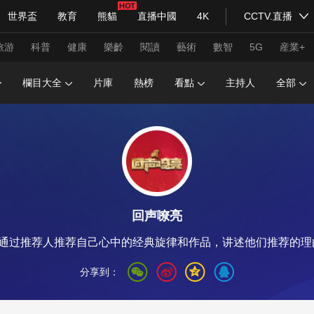
世界盃
教育
熊貓
直播中國
4K
CCTV.直播
式妙語
主持人
下載央視影音
熱解讀
天天學習
旅游
科普
健康
樂齡
閱讀
藝術
數智
5G
産業+
欄目大全
片庫
熱榜
看點
主持人
全部
紀錄片網
國家大劇院
大型活動
科技
法治
文娛
人物
公益
圖片
習式妙語
央視快評
央視網評
光華銳評
鋒面
回声嘹亮
頻道
VR/AR
4K專區
全景新聞
，通过推荐人推荐自己心中的经典旋律和作品，讲述他们推荐的
請入列
人生第一次
人生第二次
分享到：
年冬奧會
CBA
NBA
中超
國足
國際足球
網球
綜
體育江湖
文化體育
冰雪道路
足球道路