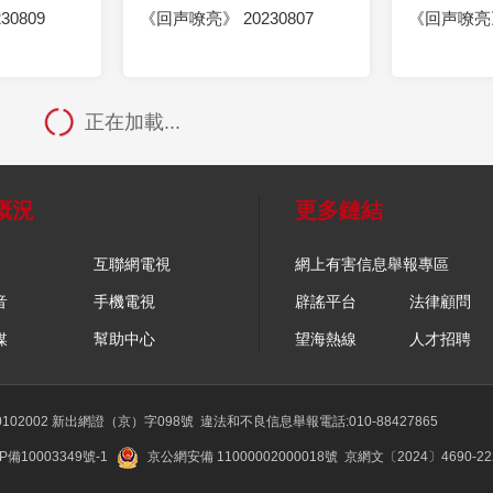
0809
《回声嘹亮》 20230807
《回声嘹亮》 
正在加載...
概況
更多鏈結
互聯網電視
網上有害信息舉報專區
音
手機電視
辟謠平台
法律顧問
媒
幫助中心
望海熱線
人才招聘
02002 新出網證（京）字098號
違法和不良信息舉報電話:010-88427865
P備10003349號-1
京公網安備 11000002000018號
京網文〔2024〕4690-2