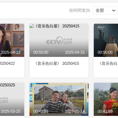
央博
非遺
文化
旅游
科普
健康
樂齡
閱讀
按時間查詢
雲起
超級工廠
智敬中國
全民健康
顏選攻略
海洋
2025-04-22
00:50:00
2025-04-15
00:50:00
收視榜
總台企業白名單
250422
《音乐告白屋》 20250415
《音乐告白屋》
2025-03-25
00:41:59
2025-01-14
00:41:59