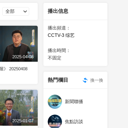
藝術
汽車
數智
5G
産業+
播出信息
時尚
天氣
才藝
網展
央央好物
播出頻道：
CCTV-3 综艺
播出時間：
2025-04-08
不固定
 20250408
熱門欄目
換一換
新聞聯播
2025-01-07
焦點訪談