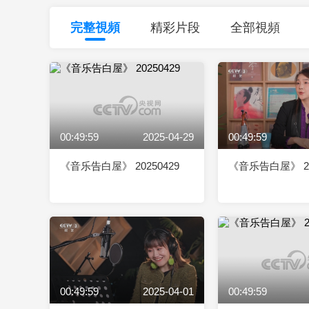
財經
教育
鄉村振興
生態環境
一帶一路
完整視頻
精彩片段
全部視頻
大國智造
大國展會
大國保險
雲頂對話
00:49:59
2025-04-29
00:49:59
CCTV.節目官網
直播
節目單
欄目
片庫
《音乐告白屋》 20250429
《音乐告白屋》 20
00:49:59
2025-04-01
00:49:59