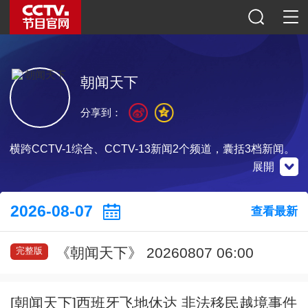
朝闻天下
分享到：
横跨CCTV-1综合、CCTV-13新闻2个频道，囊括3档新闻。
展開
央視新聞
微博
微信公眾號
2026-08-07
查看最新
《朝闻天下》 20260807 06:00
完整版
掃一掃下載
掃一掃關注
掃一掃關注
[朝闻天下]西班牙飞地休达 非法移民越境事件