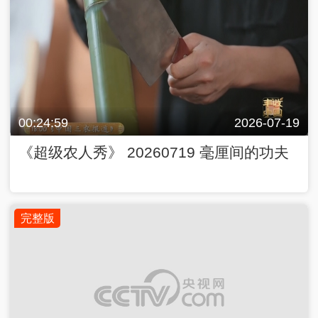
00:24:59
2026-07-19
《超级农人秀》 20260719 毫厘间的功夫
完整版