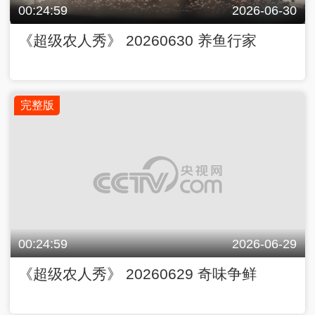
00:24:59
2026-06-30
《超级农人秀》 20260630 养鱼行家
完整版
00:24:59
2026-06-29
《超级农人秀》 20260629 奇味争鲜