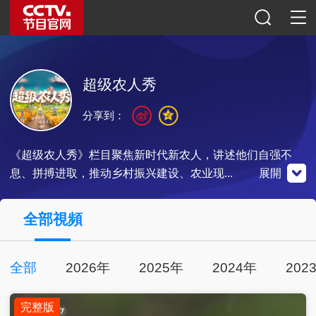
超级农人秀
分享到：
《超级农人秀》栏目聚焦新时代新农人，讲述他们自强不
息、拼搏进取，推动乡村振兴建设、农业现...
展開
微信公眾號
央視頻
官方微博
全部視頻
全部
2026年
2025年
2024年
202
掃一掃下載
掃一掃關注
掃一掃關注
完整版