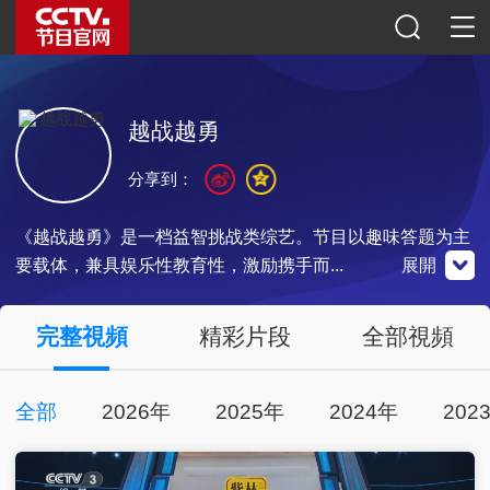
越战越勇
分享到：
《越战越勇》是一档益智挑战类综艺。节目以趣味答题为主
要载体，兼具娱乐性教育性，激励携手而...
展開
奧林匹克公眾號
完整視頻
精彩片段
全部視頻
全部
2026年
2025年
2024年
202
點擊下載