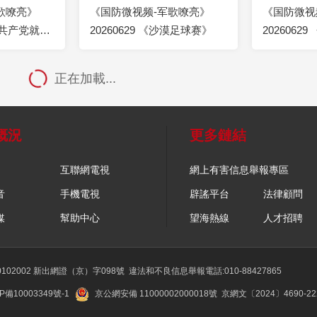
歌嘹亮》
《国防微视频-军歌嘹亮》
《国防微视
没有共产党就没
20260629 《沙漠足球赛》
2026062
听》
正在加載...
概況
更多鏈結
互聯網電視
網上有害信息舉報專區
音
手機電視
辟謠平台
法律顧問
媒
幫助中心
望海熱線
人才招聘
02002 新出網證（京）字098號
違法和不良信息舉報電話:010-88427865
P備10003349號-1
京公網安備 11000002000018號
京網文〔2024〕4690-2