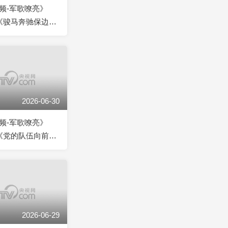
频-军歌嘹亮》
5 《骏马奔驰保边
2026-06-30
频-军歌嘹亮》
0 《党的队伍向前
2026-06-29