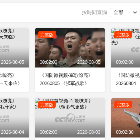
央博
非遺
文化
旅游
科普
健康
樂齡
閱讀
按時間查詢
雲起
超級工廠
智敬中國
全民健康
顏選攻略
海洋
完整版
完整版
2026-08-05
00:02:00
2026-08-05
00:02:00
收視榜
總台企業白名單
歌嘹亮》
《国防微视频-军歌嘹亮》
《国防微视
当那一天来临》
20260805 《强军战歌》
202608
最荣光》
完整版
完整版
2026-08-04
00:02:00
2026-08-03
00:02:30