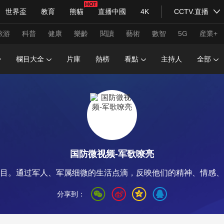
世界盃
教育
熊貓
直播中國
4K
CCTV.直播
式妙語
主持人
下載央視影音
熱解讀
天天學習
旅游
科普
健康
樂齡
閱讀
藝術
數智
5G
産業+
欄目大全
片庫
熱榜
看點
主持人
全部
紀錄片網
國家大劇院
大型活動
科技
法治
文娛
人物
公益
圖片
習式妙語
央視快評
央視網評
光華銳評
鋒面
国防微视频-军歌嘹亮
頻道
VR/AR
4K專區
全景新聞
目。通过军人、军属细微的生活点滴，反映他们的精神、情感、
請入列
人生第一次
人生第二次
分享到：
年冬奧會
CBA
NBA
中超
國足
國際足球
網球
綜
體育江湖
文化體育
冰雪道路
足球道路