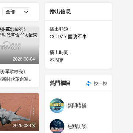
藝術
汽車
數智
5G
産業+
播出信息
時尚
天氣
才藝
網展
央央好物
播出頻道：
CCTV-7 国防军事
播出時間：
2026-08-04
不固定
频-军歌嘹亮》
04 《新时代革命军人
熱門欄目
換一換
新聞聯播
2026-08-03
焦點訪談