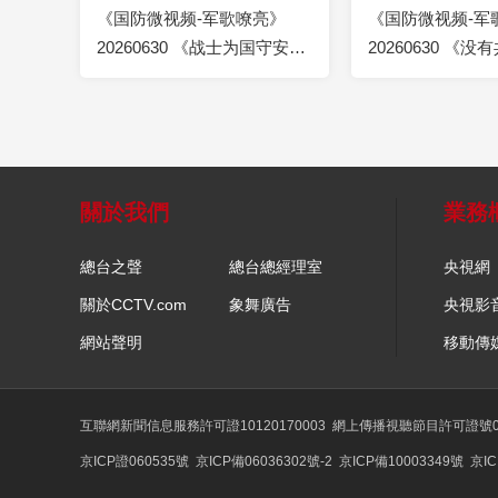
《国防微视频-军歌嘹亮》
《国防微视频-军
20260630 《战士为国守安
20260630 《
详》
有新中国》
關於我們
業務
總台之聲
總台總經理室
央視網
關於CCTV.com
象舞廣告
央視影
網站聲明
移動傳
互聯網新聞信息服務許可證10120170003
網上傳播視聽節目許可證號01
京ICP證060535號
京ICP備06036302號-2
京ICP備10003349號
京IC