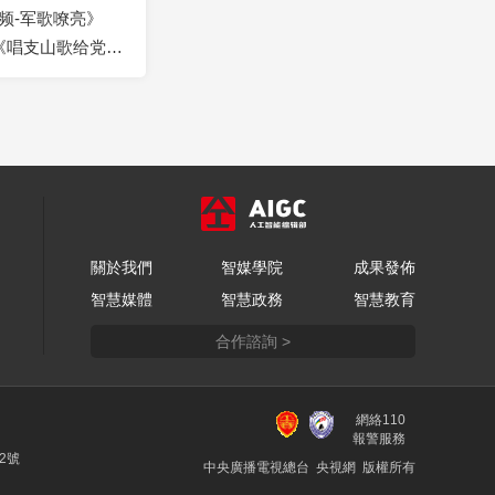
频-军歌嘹亮》
9 《唱支山歌给党
關於我們
智媒學院
成果發佈
智慧媒體
智慧政務
智慧教育
合作諮詢 >
網絡110
報警服務
22號
中央廣播電視總台 央視網 版權所有