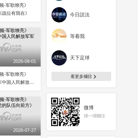
频-军歌嘹亮》
3 《战位有我在》
今日説法
等着我
天下足球
2026-08-01
频-军歌嘹亮》
看更多欄目
01 《中国人民解放军
微博
掃一掃關注
2026-07-27