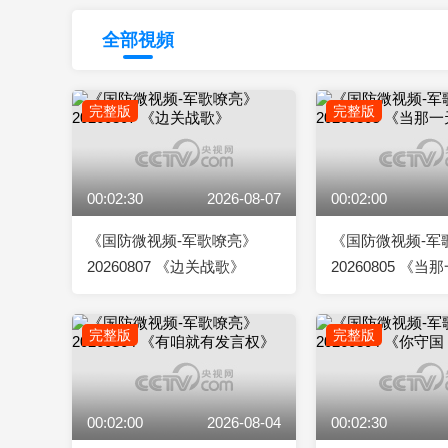
財經
教育
鄉村振興
生態環境
一帶一路
全部視頻
大國智造
大國展會
大國保險
雲頂對話
完整版
完整版
00:02:30
2026-08-07
00:02:00
CCTV.節目官網
直播
節目單
欄目
片庫
《国防微视频-军歌嘹亮》
《国防微视频-军
20260807 《边关战歌》
20260805 《
完整版
完整版
00:02:00
2026-08-04
00:02:30