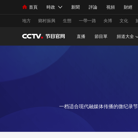
首頁
時政
新聞
評論
視頻
財經
人民領袖習近平
直播
海外頻道
片庫
iPanda
欄目大全
聯播+
English
中國領導人
節目單
Монгол
聽音
央視快評
微視頻
習
地方
鄉村振興
生態
一帶一路
央博
文化
直播
節目單
頻道大全
總台春晚
網絡春晚
共産黨員網
秧紀錄
新聞
國內
國際
評論
經濟
軍事
人民領袖習近平
聯播+
熱解讀
天天學習
視頻
小央視頻
小央直播
直播中國
熊貓
一档适合现代融媒体传播的微纪录节
現場
前線
比劃
快看
藍海中國
新兵
體育
直播
競猜
2026年世界盃
2026
VIP會員
CCTV奧林匹克頻道
生活體育大會