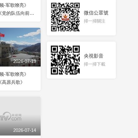
频-军歌嘹亮》
微信公眾號
7 《党的队伍向前
掃一掃關注
央視影音
2026-07-19
掃一掃下載
频-军歌嘹亮》
9 《高原兵歌》
2026-07-14