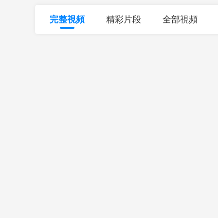
財經
教育
鄉村振興
生態環境
一帶一路
完整視頻
精彩片段
全部視頻
大國智造
大國展會
大國保險
雲頂對話
CCTV.節目官網
直播
節目單
欄目
片庫