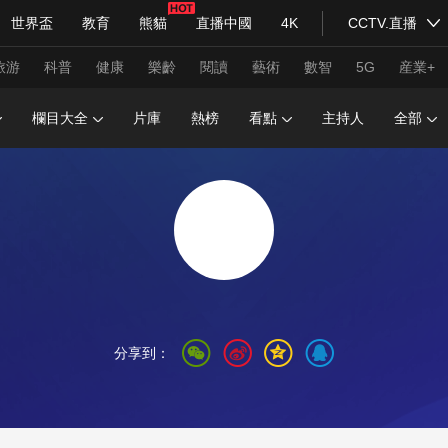
世界盃
教育
熊貓
直播中國
4K
CCTV.直播
式妙語
主持人
下載央視影音
熱解讀
天天學習
旅游
科普
健康
樂齡
閱讀
藝術
數智
5G
産業+
欄目大全
片庫
熱榜
看點
主持人
全部
紀錄片網
國家大劇院
大型活動
科技
法治
文娛
人物
公益
圖片
習式妙語
央視快評
央視網評
光華銳評
鋒面
頻道
VR/AR
4K專區
全景新聞
請入列
人生第一次
人生第二次
分享到：
年冬奧會
CBA
NBA
中超
國足
國際足球
網球
綜
體育江湖
文化體育
冰雪道路
足球道路