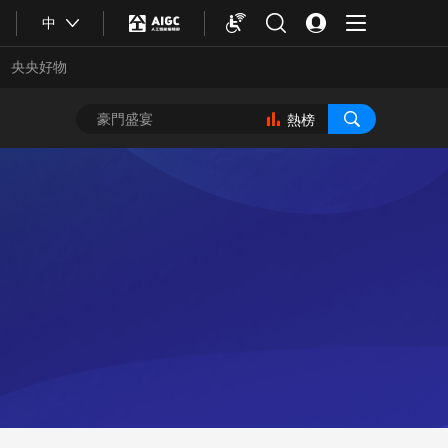
中
央央好物
熱榜
合體育
亞冬會