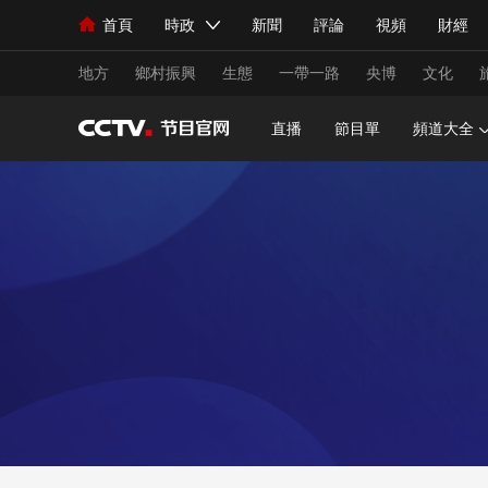
首頁
時政
新聞
評論
視頻
財經
人民領袖習近平
直播
海外頻道
片庫
iPanda
欄目大全
聯播+
English
中國領導人
節目單
Монгол
聽音
央視快評
微視頻
習
地方
鄉村振興
生態
一帶一路
央博
文化
直播
節目單
頻道大全
總台春晚
網絡春晚
共産黨員網
秧紀錄
新聞
國內
國際
評論
經濟
軍事
人民領袖習近平
聯播+
熱解讀
天天學習
視頻
小央視頻
小央直播
直播中國
熊貓
現場
前線
比劃
快看
藍海中國
新兵
體育
直播
競猜
2026年世界盃
2026
VIP會員
CCTV奧林匹克頻道
生活體育大會