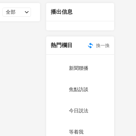
藝術
汽車
數智
5G
産業+
播出信息
時尚
天氣
才藝
網展
央央好物
熱門欄目
換一換
新聞聯播
焦點訪談
今日説法
等着我