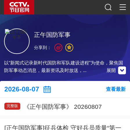
正午国防军事
分享到：
以“新闻式记录新时代国防和军队建设进程”为使命，聚焦国
防军事动态消息，最新资讯及时放送，...
展開
微博
微信公眾號
央視影音
2026-08-07
查看最新
《正午国防军事》 20260807
完整版
掃一掃關注
掃一掃關注
掃一掃下載
[正午国防军事]征兵体检 守好兵员质量“第一