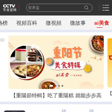
世界盃
熊出沒
今日説法
熱榜
視頻百科
微視頻
微故事
ai美食
新聞周刊
百家講壇
一線
天網
豪門盛宴
乒乓球
新聞聯播
【重陽節特輯】吃了重陽糕 就能步步高