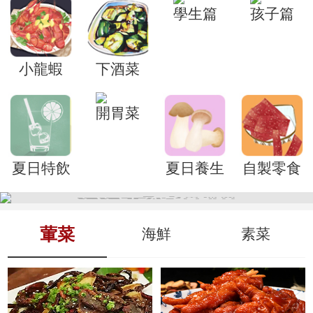
學生篇
孩子篇
小龍蝦
下酒菜
開胃菜
夏日特飲
夏日養生
自製零食
葷菜
海鮮
素菜