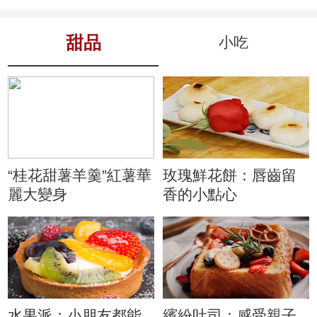
甜品
小吃
“桂花甜薯羊羹”紅薯華
玫瑰鮮花餅：唇齒留
麗大變身
香的小點心
水果派：小朋友都能
繽紛吐司：感受親子