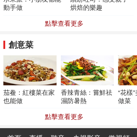
動手做
烘焙的樂趣
點擊查看更多
創意菜
茄鲞：紅樓菜在家
香辣青絲：嘗鮮祛
“花樣
也能做
濕防暑熱
做菜
點擊查看更多