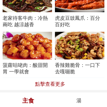
老家待客牛肉：冷熱
虎皮豆豉鳳爪：百分
兩吃 越涼越香
百好吃
菠蘿咕咾肉：酸甜開
香辣雞脆骨：一口下
胃 一學就會
去嘎嘣脆
點擊查看更多
主食
湯