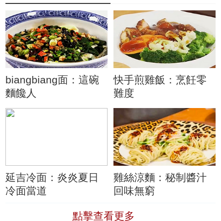
biangbiang面：這碗
快手煎雞飯：烹飪零
麵饞人
難度
延吉冷面：炎炎夏日
雞絲涼麵：秘制醬汁
冷面當道
回味無窮
點擊查看更多