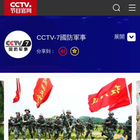
展開
CCTV-7國防軍事
分享到：
報道我國國防和軍隊建設成就、展示人民軍隊新風貌，是普
及國防教育、傳播軍事知識的重要平台。
報道我國國防和軍隊建設成就、展示人民軍隊新風貌，是普
及國防教育、傳播軍事知識的重要平台。
聯繫地址：中國北京市朝陽區光華路甲一號院
郵編：100789
官網微博
微信公眾號
央視影音
2
/
3