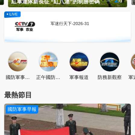
紅軍連隊新長征 “紅一連”：鐵心向黨 永爭第一
點擊關注
掃一掃關注
點擊下載
军迷行天下-2026-31
國防軍事早
正午國防軍
軍事報道
防務新觀察
軍
報
事
最熱節目
國防軍事早報