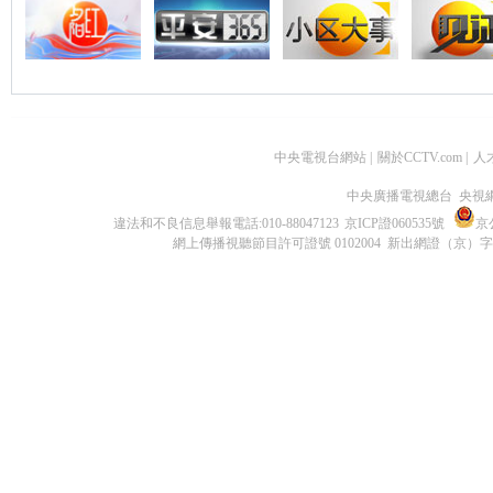
中央電視台網站
|
關於CCTV.com
|
人
中央廣播電視總台 央視
違法和不良信息舉報電話:010-88047123
京ICP證060535號
京公
網上傳播視聽節目許可證號 0102004 新出網證（京）字