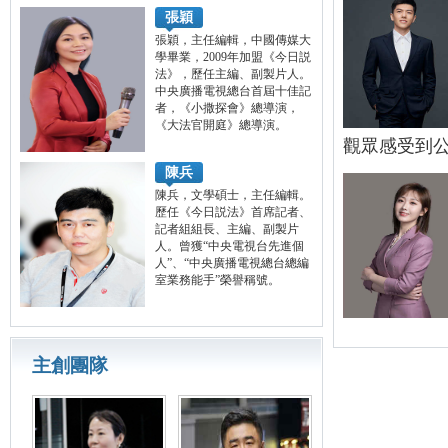
張穎
張穎，主任編輯，中國傳媒大
學畢業，2009年加盟《今日説
法》，歷任主編、副製片人。
中央廣播電視總台首屆十佳記
者，《小撒探會》總導演，
《大法官開庭》總導演。
觀眾感受到
陳兵
陳兵，文學碩士，主任編輯。
歷任《今日説法》首席記者、
記者組組長、主編、副製片
人。曾獲“中央電視台先進個
人”、“中央廣播電視總台總編
室業務能手”榮譽稱號。
主創團隊