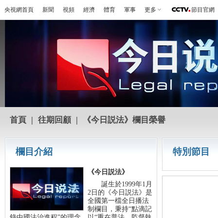
央視網首頁
新聞
視頻
經濟
體育
軍事
更多
節目官網
首頁
|
往期回顧
|
《今日説法》欄目榮譽
欄目介紹
特別節目
《今日説法》
誕生於1999年1月
2日的《今日説法》是
全國第一檔全日播法
制欄目，秉持“點滴記
錄中國法治進程”的理念，以“重在普法，監督執