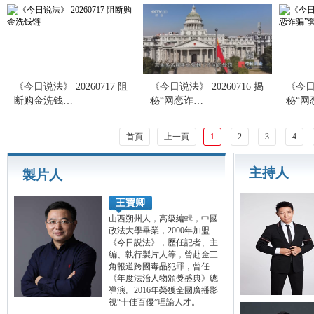
《今日说法》 20260717 阻
《今日说法》 20260716 揭
《今日说
断购金洗钱…
秘“网恋诈…
秘“网
首頁
上一頁
1
2
3
4
主持人
製片人
王寶卿
山西朔州人，高級編輯，中國
政法大學畢業，2000年加盟
《今日説法》，歷任記者、主
編、執行製片人等，曾赴金三
角報道跨國毒品犯罪，曾任
《年度法治人物頒獎盛典》總
導演。2016年榮獲全國廣播影
視“十佳百優”理論人才。