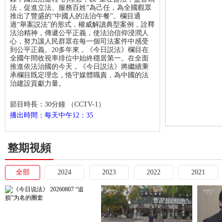
法，促進立法、服務百姓”為己任，為全國觀眾
推出了豐盛的“中國人的法治午餐”。欄目通
過“舉案説法”的形式，權威解讀典型案例，詮釋
法治精神，傳遞公平正義，使法治信仰浸潤人
心，努力讓人民群眾在每一個司法案件中感受
到公平正義。20多年來，《今日説法》欄目在
全國午間收視率排位中始終穩居第一。在全面
推進依法治國的今天，《今日説法》將繼續秉
承欄目既定理念，恪守媒體職責，為中國的法
治建設貢獻力量。
節目時長：
30分鐘 （CCTV-1）
播出時間：每天中午12：35
整期視頻
全部
2024
2023
2022
2021