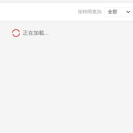
央博
非遺
文化
旅游
科普
健康
樂齡
閱讀
按時間查詢
雲起
超級工廠
智敬中國
全民健康
顏選攻略
海洋
正在加載...
收視榜
總台企業白名單