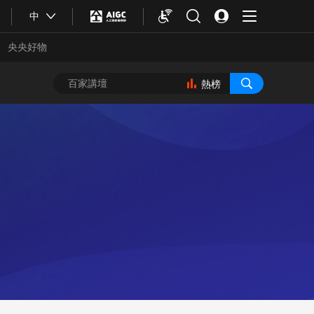
中
央央好物
熱榜
合體育
亞冬會