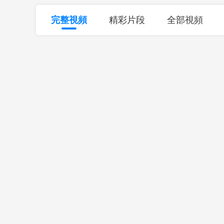
財經
教育
鄉村振興
生態環境
一帶一路
完整視頻
精彩片段
全部視頻
大國智造
大國展會
大國保險
雲頂對話
CCTV.節目官網
直播
節目單
欄目
片庫