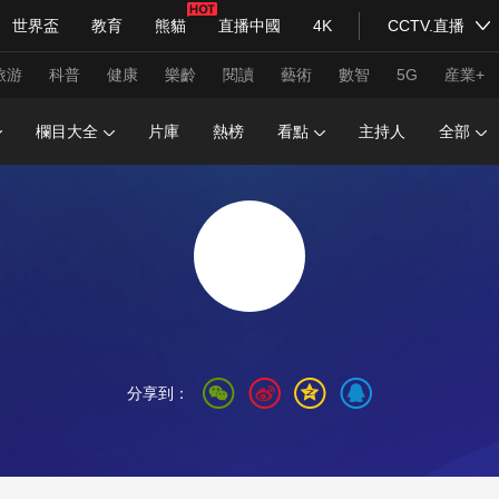
世界盃
教育
熊貓
直播中國
4K
CCTV.直播
式妙語
主持人
下載央視影音
熱解讀
天天學習
旅游
科普
健康
樂齡
閱讀
藝術
數智
5G
産業+
欄目大全
片庫
熱榜
看點
主持人
全部
紀錄片網
國家大劇院
大型活動
科技
法治
文娛
人物
公益
圖片
習式妙語
央視快評
央視網評
光華銳評
鋒面
頻道
VR/AR
4K專區
全景新聞
請入列
人生第一次
人生第二次
分享到：
年冬奧會
CBA
NBA
中超
國足
國際足球
網球
綜
體育江湖
文化體育
冰雪道路
足球道路