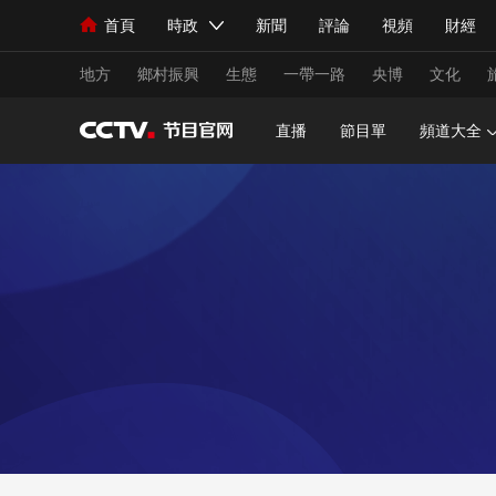
首頁
時政
新聞
評論
視頻
財經
人民領袖習近平
直播
海外頻道
片庫
iPanda
欄目大全
聯播+
English
中國領導人
節目單
Монгол
聽音
央視快評
微視頻
習
地方
鄉村振興
生態
一帶一路
央博
文化
直播
節目單
頻道大全
總台春晚
網絡春晚
共産黨員網
秧紀錄
新聞
國內
國際
評論
經濟
軍事
人民領袖習近平
聯播+
熱解讀
天天學習
視頻
小央視頻
小央直播
直播中國
熊貓
現場
前線
比劃
快看
藍海中國
新兵
體育
直播
競猜
2026年世界盃
2026
VIP會員
CCTV奧林匹克頻道
生活體育大會