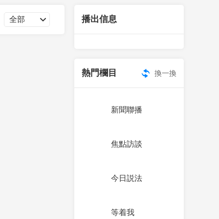
藝術
汽車
數智
5G
産業+
播出信息
時尚
天氣
才藝
網展
央央好物
熱門欄目
換一換
新聞聯播
焦點訪談
今日説法
等着我