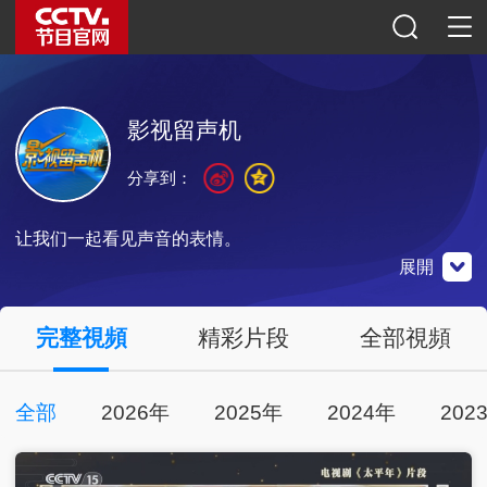
影视留声机
分享到：
让我们一起看见声音的表情。
展開
央視影音
完整視頻
精彩片段
全部視頻
全部
2026年
2025年
2024年
202
點擊下載