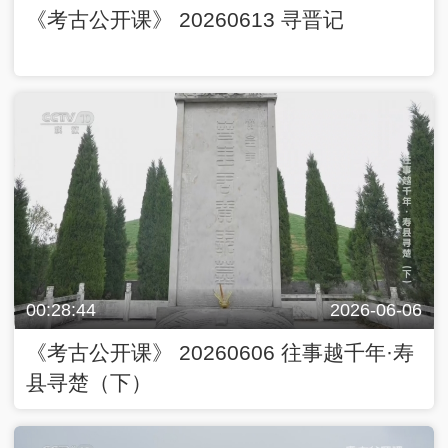
《考古公开课》 20260613 寻晋记
00:28:44
2026-06-06
《考古公开课》 20260606 往事越千年·寿
县寻楚（下）