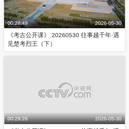
00:28:49
2026-05-30
《考古公开课》 20260530 往事越千年·遇
见楚考烈王（下）
00:29:26
2026-05-30