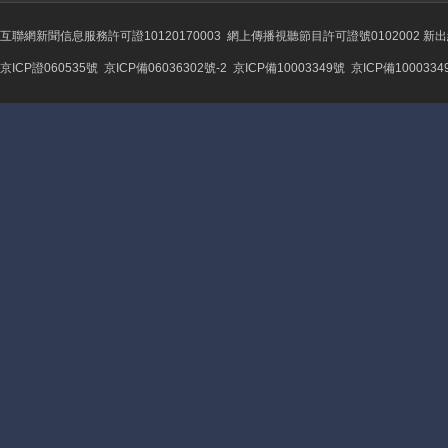
互聯網新聞信息服務許可證10120170003
網上傳播視聽節目許可證號0102002 新
京ICP證060535號
京ICP備06036302號-2
京ICP備10003349號
京ICP備1000334