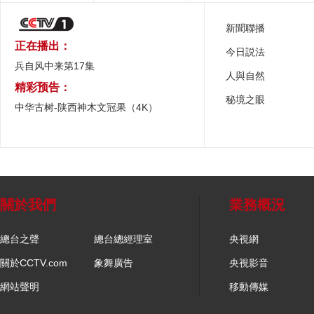
新聞聯播
正在播出：
今日説法
兵自风中来第17集
人與自然
精彩预告：
秘境之眼
中华古树-陕西神木文冠果（4K）
關於我們
業務概況
總台之聲
總台總經理室
央視網
關於CCTV.com
象舞廣告
央視影音
網站聲明
移動傳媒