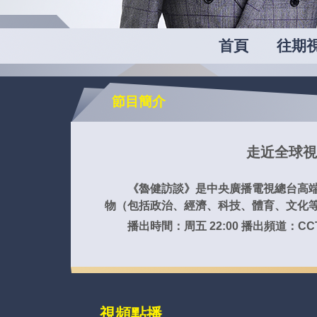
財經
教育
鄉村振興
生態環境
一帶一路
央博
首頁
往期
大國智造
大國展會
大國保險
雲頂對話
雲起
超
節目簡介
CCTV.節目官網
直播
節目單
欄目
片庫
收視榜
走近全球視
《魯健訪談》是中央廣播電視總台高端人
物（包括政治、經濟、科技、體育、文化
播出時間：周五 22:00 播出頻道：CC
視頻點播