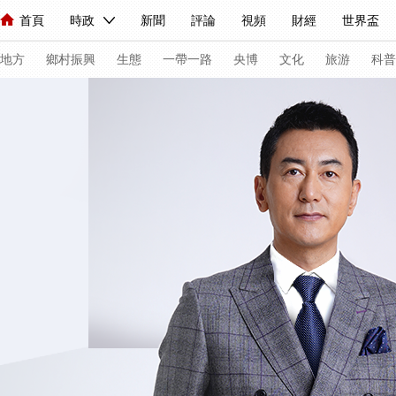
首頁
時政
新聞
評論
視頻
財經
世界盃
人民領袖習近平
直播
海外頻道
片庫
iPanda
欄目大全
聯播+
English
中國領導人
節目單
Монгол
聽音
央視快評
微視頻
習式妙語
主持人
下
地方
鄉村振興
生態
一帶一路
央博
文化
旅游
科普
總台春晚
網絡春晚
共産黨員網
秧紀錄
紀錄片網
新聞
國內
國際
評論
經濟
軍事
科技
法
人民領袖習近平
聯播+
熱解讀
天天學習
習式妙語
視頻
小央視頻
小央直播
直播中國
熊貓頻道
V
現場
前線
比劃
快看
藍海中國
新兵請入列
體育
直播
競猜
2026年世界盃
2026年冬奧會
VIP會員
CCTV奧林匹克頻道
生活體育大會
體育江湖