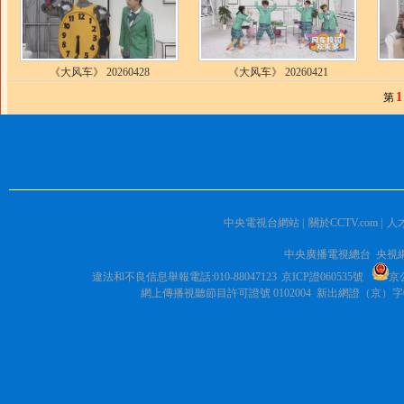
《大风车》 20260428
《大风车》 20260421
1
第
中央電視台網站
|
關於CCTV.com
|
人
中央廣播電視總台 央視
違法和不良信息舉報電話:010-88047123
京ICP證060535號
京公
網上傳播視聽節目許可證號 0102004 新出網證（京）字