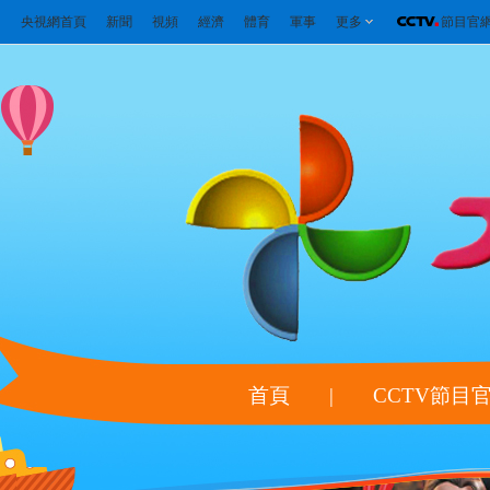
央視網首頁
新聞
視頻
經濟
體育
軍事
更多
節目官
首頁
|
CCTV節目