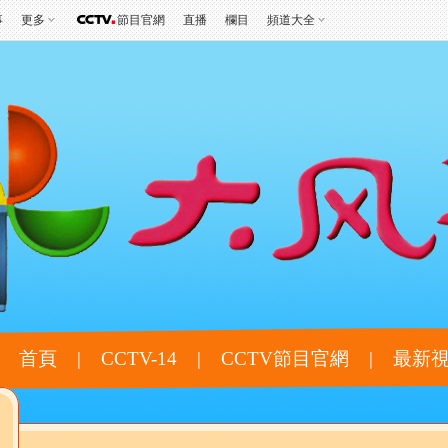
事
更多
節目官網
直播
欄目
頻道大全
首頁
|
CCTV-14
|
CCTV節目官網
|
最新