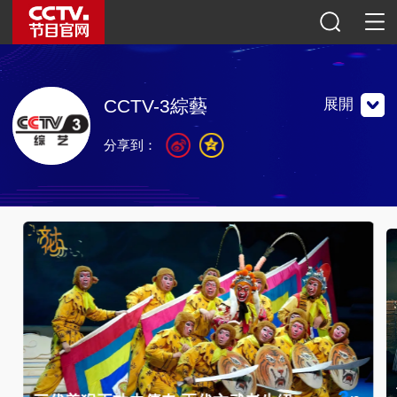
展開
CCTV-3綜藝
分享到：
中央電視台綜藝頻道是以播出音樂及歌舞節目為主的專業頻
道。
中央電視台綜藝頻道是以播出音樂及歌舞節目為主的專業頻
道。
聯繫地址：中國北京市海淀區復興路11號 中央電視台綜藝
頻道
郵編：100859
官方微博
微信公眾號
央視影音