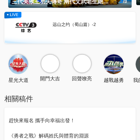
3
三代美猴王功夫傳奇 兩代文武老生絕技接力
/
3
远山之约（蜀山篇）-2
掃一掃關注
點擊關注
點擊下載
開門大吉
回聲嘹亮
星光大道
越戰越勇
我
相關稿件
趕快來報名 攜手向幸福出發！
《勇者之戰》解碼姓氏與體育的淵源