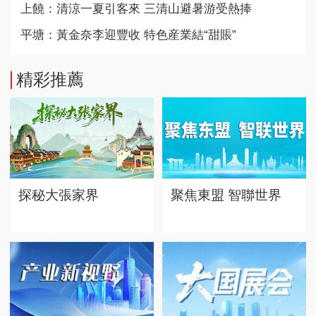
上饒：清涼一夏引客來 三清山避暑游受熱捧
平塘：黃金奈李迎豐收 特色産業結“甜賬”
精彩推薦
探秘大張家界
聚焦東盟 智聯世界