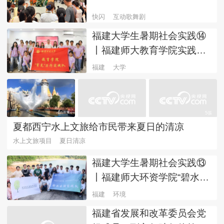
快闪
互动歌舞剧
福建大学生暑期社会实践⑭
丨福建师大教育学院实践队
赴漳州华安调研一线实情
福建
大学
5張
夏都西宁水上文旅给市民带来夏日的清凉
水上文旅项目
夏日清凉
福建大学生暑期社会实践⑬
丨福建师大环资学院“碧水安
澜”实践队把专业论文写在闽
福建
环境
山闽水间
福建省发展和改革委员会党