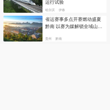
运行试验
哈尔滨
伊春
省运赛事多点开赛燃动盛夏
黔南 以赛为媒解锁全域山水
人文盛宴
贵州
黔南
贵州省第十二届运动会赛事
前瞻
贵州
都匀
湖北三季度文旅市场“热力十
足” 五大抓手激活消费新动
能
湖北
文旅
省运三人篮球赛事火热开赛
青春健儿赛场争锋