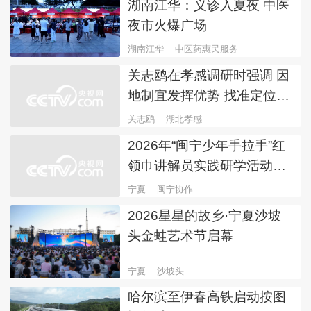
湖南江华：义诊入夏夜 中医
夜市火爆广场
湖南江华
中医药惠民服务
关志鸥在孝感调研时强调 因
地制宜发挥优势 找准定位担
当作为 共同推动武汉都市圈
关志鸥
湖北孝感
高质量发展
2026年“闽宁少年手拉手”红
领巾讲解员实践研学活动开
营
宁夏
闽宁协作
2026星星的故乡·宁夏沙坡
头金蛙艺术节启幕
宁夏
沙坡头
哈尔滨至伊春高铁启动按图