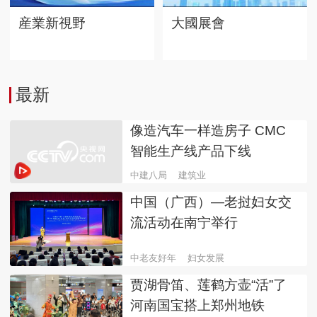
産業新視野
大國展會
最新
像造汽车一样造房子 CMC
智能生产线产品下线
中建八局
建筑业
中国（广西）—老挝妇女交
流活动在南宁举行
中老友好年
妇女发展
贾湖骨笛、莲鹤方壶“活”了
河南国宝搭上郑州地铁