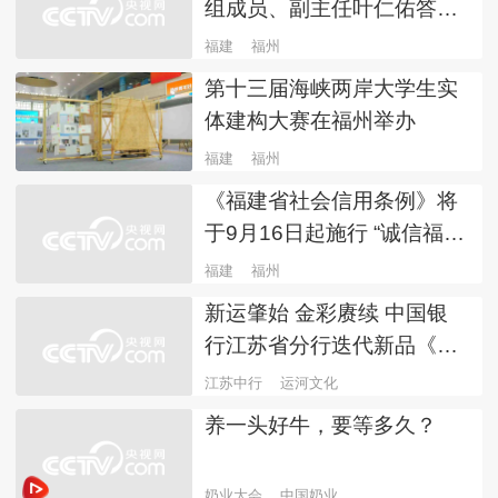
组成员、副主任叶仁佑答央
视网：切实把“减证明、优服
福建
福州
务、强信用”落到实处
第十三届海峡两岸大学生实
体建构大赛在福州举办
福建
福州
《福建省社会信用条例》将
于9月16日起施行 “诚信福
建”建设迈入法治化新阶段
福建
福州
新运肇始 金彩赓续 中国银
行江苏省分行迭代新品《大
运金》—富贵满堂发布
江苏中行
运河文化
养一头好牛，要等多久？
奶业大会
中国奶业