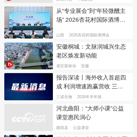
从“专业展会”到“年轻微醺主
场” 2026杏花村国际酒博会8
月29日开幕
山西
2026杏花村国际酒博会
安徽桐城：文脉润城兴生态
老区焕发新动能
老区新脉动
安徽
报告深读丨海外收入首超四
成 利润增速跑赢营收 三诺
生物“CGM+POCT”战略转型
三诺生物
2026年半年报
提速
河北曲阳：“大师小课”公益
课堂惠民润心
曲阳县
公益课堂