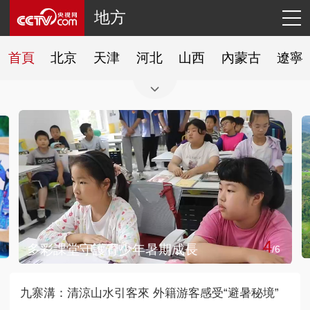
地方
首頁
北京
天津
河北
山西
內蒙古
遼寧
4
多彩課堂守護青少年暑期成長
/
6
九寨溝：清涼山水引客來 外籍游客感受“避暑秘境”