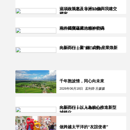
這項政策惠及非洲53個與我建交
2026年07月11日
李丹 郝鳳林
國家
兩件國寶蘊藏的精神密碼
2026年06月30日
李珊珊 李雪菲
向新而行｜聚“鏈”成勢 産業煥新
2026年06月22日
蔡純琳 陳騰
千年胞波情，同心向未來
2026年06月18日
孟利錚 呂媛媛
向新而行丨以人為核心推進新型
2026年06月14日
李珊珊 顏妮
城鎮化
做跨越太平洋的“友誼使者”