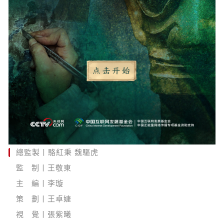
總監製丨駱紅秉 魏驅虎
監 制丨王敬東
主 編丨李璇
策 劃丨王卓婕
視 覺丨張紫曦