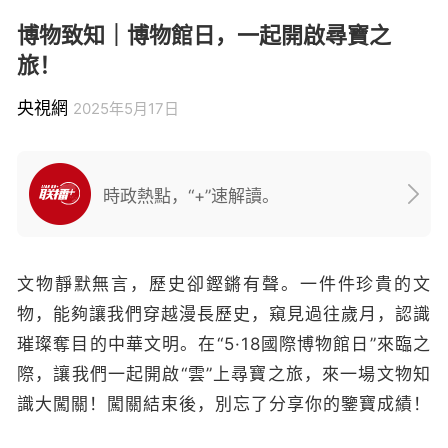
博物致知｜博物館日，一起開啟尋寶之
旅！
央視網
2025年5月17日
時政熱點，“+”速解讀。
文物靜默無言，歷史卻鏗鏘有聲。一件件珍貴的文
物，能夠讓我們穿越漫長歷史，窺見過往歲月，認識
璀璨奪目的中華文明。在“5·18國際博物館日”來臨之
際，讓我們一起開啟“雲”上尋寶之旅，來一場文物知
識大闖關！闖關結束後，別忘了分享你的鑒寶成績！