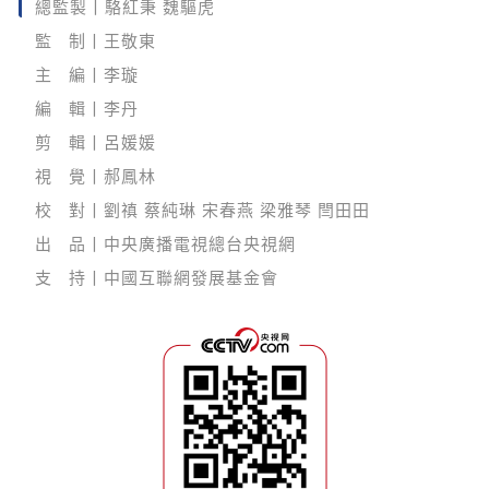
總監製丨駱紅秉 魏驅虎
監 制丨王敬東
主 編丨李璇
編 輯丨李丹
剪 輯丨呂媛媛
視 覺丨郝鳳林
校 對丨劉禛 蔡純琳 宋春燕 梁雅琴 閆田田
出 品丨中央廣播電視總台央視網
支 持丨中國互聯網發展基金會