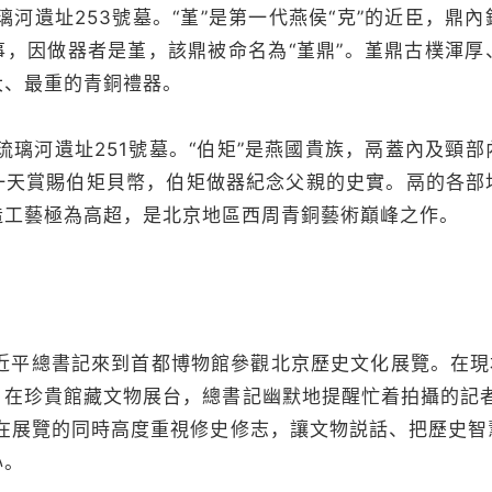
琉璃河遺址253號墓。“堇”是第一代燕侯“克”的近臣，鼎
事，因做器者是堇，該鼎被命名為“堇鼎”。堇鼎古樸渾厚
大、最重的青銅禮器。
於琉璃河遺址251號墓。“伯矩”是燕國貴族，鬲蓋內及頸
一天賞賜伯矩貝幣，伯矩做器紀念父親的史實。鬲的各部
造工藝極為高超，是北京地區西周青銅藝術巔峰之作。
，習近平總書記來到首都博物館參觀北京歷史文化展覽。在現
。在珍貴館藏文物展台，總書記幽默地提醒忙着拍攝的記者
要在展覽的同時高度重視修史修志，讓文物説話、把歷史智
心。