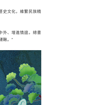
歷史文化，維繫民族精
。
中外、增進情誼。總書
韆鞦。”