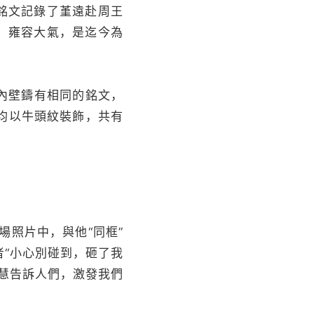
內銘文記錄了堇遠赴周王
、雍容大氣，是迄今為
部內壁鑄有相同的銘文，
均以牛頭紋裝飾，共有
場照片中，與他“同框”
“小心別碰到，砸了我
慧告訴人們，激發我們