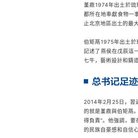
堇鼎1974年出土於
都所在地奉獻食物一
止北京地區出土的最
伯矩鬲1975年出土
記述了燕侯在戊辰這
七牛，藝術設計和鑄
2014年2月25日
的就是堇鼎與伯矩鬲
得負責”。他強調，
的民族自豪感和自信