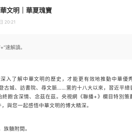
華文明｜華夏瑰寶
 20:21
+”速解讀。
面深入了解中華文明的歷史，才能更有效地推動中華優
”登古城、訪書院、尋文脈……黨的十八大以來，習近平總
始終飽含深情、念茲在茲。央視網《聯播+》欄目特別策
件，與您一起感悟中華文明的博大精深。
，族髓附間。