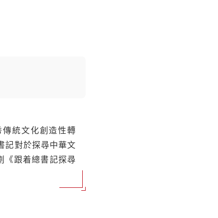
秀傳統文化創造性轉
書記對於探尋中華文
劃《跟着總書記探尋