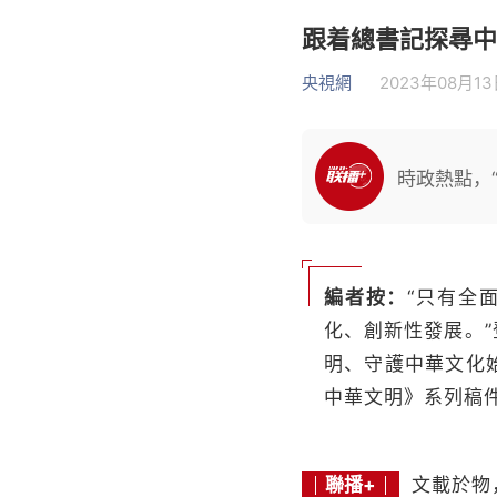
跟着總書記探尋中
央視網
2023年08月13日
時政熱點，“
編者按：
“只有全
化、創新性發展。
明、守護中華文化
中華文明》系列稿
聯播+
文載於物