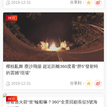
分享到：
2019-12-31
HOT
椰枝亂舞 塵沙飛揚 超近距離360度看“胖5”發射時
的震撼“現場”
分享到：
2019-12-31
HOT
你看過火箭“坐”輪船嘛？360°全景回顧長征5號海