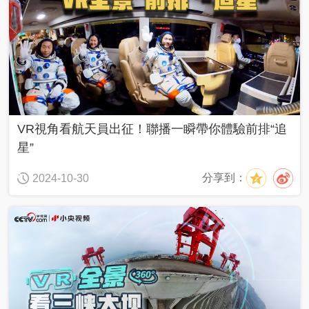
久
不
見
一
幀
一
中
VR視角看航天員出征！聯播一瞬帶你體驗前排“追
國
星”
人
分享到：
2024-10-30
生
第
二
次
新
兵
請
入