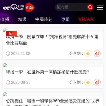
VR/AR
央直播
精選
中國時刻
專題
習
非
A
跟
龍
誰
奮
望
我
比
和
印
威
中
國
hot
式
凡
I
着
咚
是
進
海
的
劃
合
記
虎
國
貨
聯播一瞬｜開幕在即！“獨家視角”搶先解鎖十五運
妙
十
奇
習
鏘
王
中
觀
軍
之
堂
神
山
語
年
談
主
牌
國
潮
旅
美
氣
河
會比賽場館
席
夢
局
圖
看
開
分享到：
2025-11-08
世
新
界
炙
在
造
央
不
線
夜
劇
被
等
會
定
聯播一瞬丨在世界第一高橋蹦極是什麼感受?
義
的
T
前
分享到：
現
生
前
2025-09-28
A
方
場
活
小
線
高
向
央
能
上
劇
場
心跳穩住！聯播一瞬帶你360全景感受在建的“世界
神
C