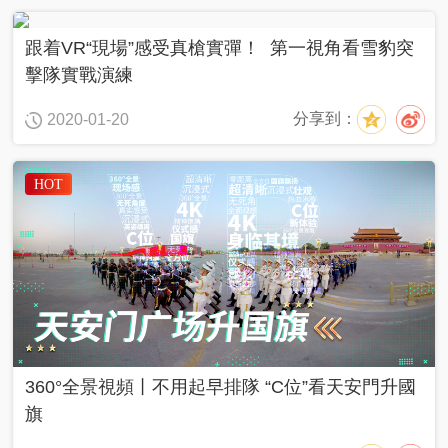
跟着VR“現場”感受真槍實彈！ 第一視角看雪豹突
擊隊實戰演練
分享到：
2020-01-20
HOT
360°全景視頻丨不用起早排隊 “C位”看天安門升國
旗