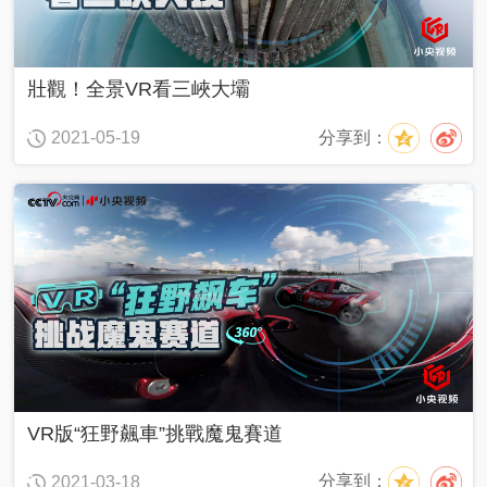
列
壯觀！全景VR看三峽大壩
抗
戰
中
分享到：
2021-05-19
的
文
藝
百
年
百
城
人
生
第
VR版“狂野飆車”挑戰魔鬼賽道
一
次
分享到：
2021-03-18