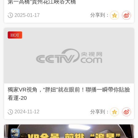
奇
第一高橋”貴州花江峽谷大橋
C
好
T
物
V
分享到：
2025-01-17
在
網
哪
絡
春
晚
HOT
源
動
中
兩
青
美
@
國
會
年
好
青
追
説
生
春
追
活
，
追
私
2
2
享
0
行
0
家
2
進
獨家VR視角，“胖妞”就在眼前！聯播一瞬帶你貼臉
2
3
2
4
0
看運-20
2
3
中
分享到：
2024-11-12
輿
最
熱
嗨
評
！
好