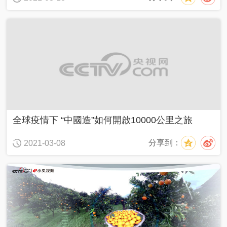
近
話
飏
聲
中
國
全球疫情下 “中國造”如何開啟10000公里之旅
Y
O
分享到：
2021-03-08
U
N
G
計
劃