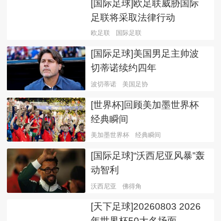
[国际足球]欧足联威胁国际
足联将采取法律行动
欧足联
国际足联
[国际足球]美国男足主帅波
切蒂诺续约四年
波切蒂诺
美国足协
[世界杯]回顾美加墨世界杯
经典瞬间
美加墨世界杯
经典瞬间
[国际足球]“沃西尼亚风暴”轰
动智利
沃西尼亚
佛得角
[天下足球]20260803 2026
年世界杯50大名场面