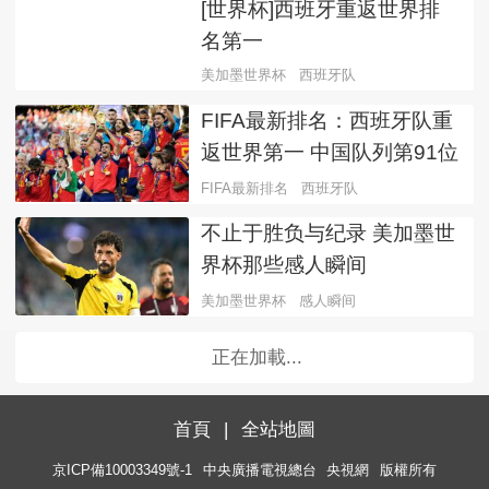
[世界杯]西班牙重返世界排
名第一
美加墨世界杯
西班牙队
FIFA最新排名：西班牙队重
返世界第一 中国队列第91位
FIFA最新排名
西班牙队
不止于胜负与纪录 美加墨世
界杯那些感人瞬间
美加墨世界杯
感人瞬间
正在加載...
首頁
|
全站地圖
京ICP備10003349號-1
中央廣播電視總台
央視網
版權所有