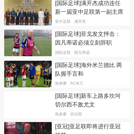
[国际足球]满开杰成功连任
新一届亚中足联第一副主席
亚中足联
满开杰
[国际足球]菲戈发文抨击：
因凡蒂诺必须立刻辞职
国际足联
因凡蒂诺
[国际足球]海外米兰德比 两
队握手言和
热身赛
AC米兰‌
[国际足球]新车上路多坎坷
切尔西不敌尤文
热身赛
切尔西
[亚冠]亚足联即将进行亚冠