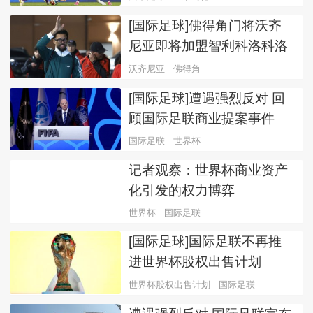
[国际足球]佛得角门将沃齐
尼亚即将加盟智利科洛科洛
沃齐尼亚
佛得角
[国际足球]遭遇强烈反对 回
顾国际足联商业提案事件
国际足联
世界杯
记者观察：世界杯商业资产
化引发的权力博弈
世界杯
国际足联
[国际足球]国际足联不再推
进世界杯股权出售计划
世界杯股权出售计划
国际足联