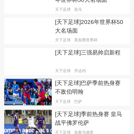
天下足球
皇马
[天下足球]2026年世界杯50
大名场面
天下足球
美加墨世界杯
[天下足球]三强易帅启新程
天下足球
齐达内
[天下足球]巴萨季前热身赛
不敌伯明翰
天下足球
巴萨
[天下足球]季前热身赛 皇马
战平佛罗伦萨
天下足球
皇家马德里