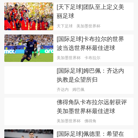
[天下足球]团队至上定义美
丽足球
天下足球
美加墨世界杯
[国际足球]卡布拉尔的世界
波当选世界杯最佳进球
美加墨世界杯
卡布拉尔
[国际足球]姆巴佩：齐达内
执教是众望所归
齐达内
姆巴佩
佛得角队卡布拉尔远射获评
美加墨世界杯最佳进球
美加墨世界杯
佛得角
[国际足球]佩德里：希望在