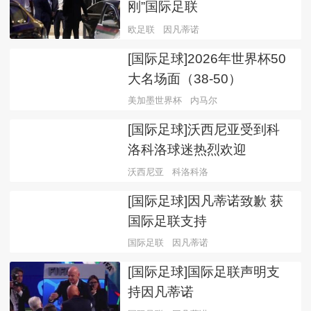
刚”国际足联
欧足联
因凡蒂诺
[国际足球]2026年世界杯50
大名场面（38-50）
美加墨世界杯
内马尔
[国际足球]沃西尼亚受到科
洛科洛球迷热烈欢迎
沃西尼亚
科洛科洛
[国际足球]因凡蒂诺致歉 获
国际足联支持
国际足联
因凡蒂诺
[国际足球]国际足联声明支
持因凡蒂诺