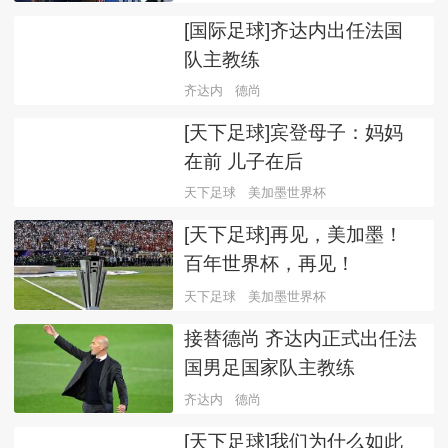
[国际足球]齐达内出任法国
队主教练
齐达内
德尚
[天下足球]宾登母子：妈妈
在前 儿子在后
天下足球
美加墨世界杯
[天下足球]再见，美加墨！
百年世界杯，再见！
天下足球
美加墨世界杯
接替德尚 齐达内正式出任法
国男足国家队主教练
齐达内
德尚
[天下足球]我们为什么如此