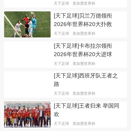
天下足球
美加墨世界杯
[天下足球]贝兰万德领衔
2026年世界杯20大扑救
天下足球
美加墨世界杯
[天下足球]卡布拉尔领衔
2026年世界杯20大进球
天下足球
美加墨世界杯
[天下足球]西班牙队王者之
路
天下足球
美加墨世界杯
[天下足球]王者归来 举国同
欢
天下足球
美加墨世界杯