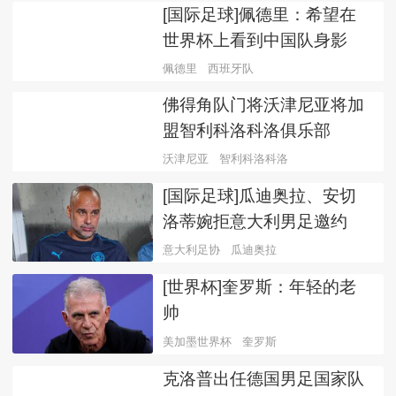
[国际足球]佩德里：希望在
世界杯上看到中国队身影
佩德里
西班牙队
佛得角队门将沃津尼亚将加
盟智利科洛科洛俱乐部
沃津尼亚
智利科洛科洛
[国际足球]瓜迪奥拉、安切
洛蒂婉拒意大利男足邀约
意大利足协
瓜迪奥拉
[世界杯]奎罗斯：年轻的老
帅
美加墨世界杯
奎罗斯
克洛普出任德国男足国家队