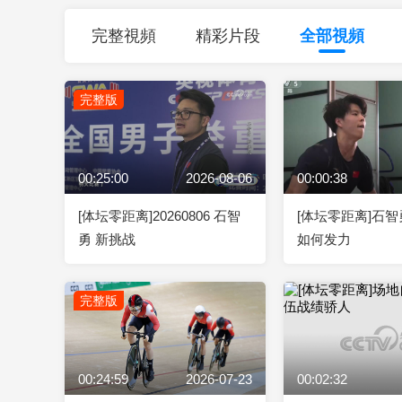
財經
教育
鄉村振興
生態環境
一帶一路
完整視頻
精彩片段
全部視頻
大國智造
大國展會
大國保險
雲頂對話
完整版
00:25:00
2026-08-06
00:00:38
CCTV.節目官網
直播
節目單
欄目
片庫
[体坛零距离]20260806 石智
[体坛零距离]石
勇 新挑战
如何发力
完整版
00:24:59
2026-07-23
00:02:32