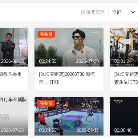
央博
非遺
文化
旅游
科普
健康
樂齡
閱讀
按時間查詢
雲起
超級工廠
智敬中國
全民健康
顏選攻略
海洋
完整版
2026-08-06
00:24:59
2026-07-30
00:01:24
收視榜
總台企業白名單
智勇教你举重
[体坛零距离]20260730 顺流
[体坛零距离
而上 汪顺
素质依旧T
完整版
2026-07-23
00:24:59
2026-06-11
00:00:48