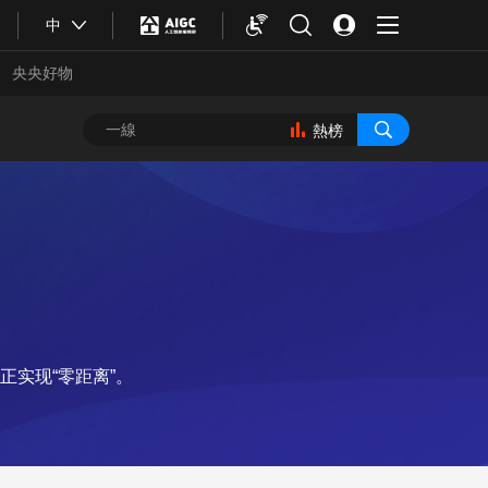
中
央央好物
熱榜
实现“零距离”。
合體育
亞冬會