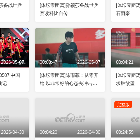
颖莎备战世乒
[体坛零距离]孙颖莎备战世乒
[体坛零距离]
赛读科比自传
石雨豪
2026-05-07
00:03:47
2026-05-07
00:04:21
0507 中国
[体坛零距离]陈雨菲：从零开
[体坛零距
战记
始 以非常好的心态去冲击所
求胜欲望
有人
完整版
2026-04-30
00:04:20
2026-04-30
00:24:59