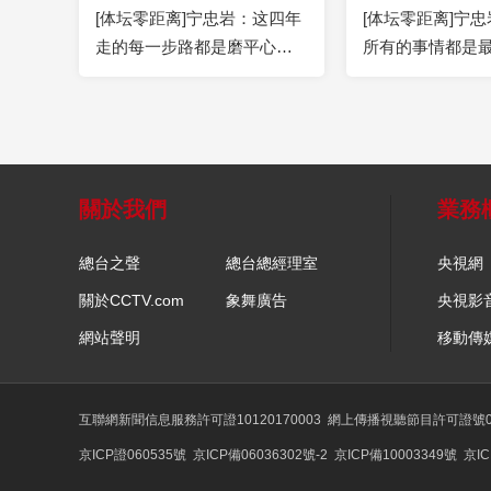
[体坛零距离]宁忠岩：这四年
[体坛零距离]宁
走的每一步路都是磨平心态
所有的事情都是
的一部分
關於我們
業務
總台之聲
總台總經理室
央視網
關於CCTV.com
象舞廣告
央視影
網站聲明
移動傳
互聯網新聞信息服務許可證10120170003
網上傳播視聽節目許可證號01
京ICP證060535號
京ICP備06036302號-2
京ICP備10003349號
京IC