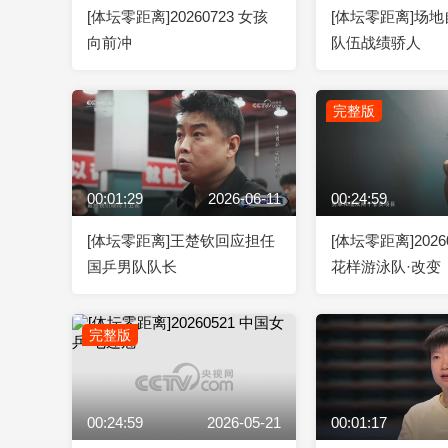
[体坛零距离]20260723 女孩
[体坛零距离]场
向前冲
队伍战绩骄人
完整版
00:01:29
2026-06-11
00:24:59
[体坛零距离]王楚钦回应担任
[体坛零距离]2026
国乒男队队长
花样游泳队·改变
完整版
00:24:59
2026-05-21
00:01:17