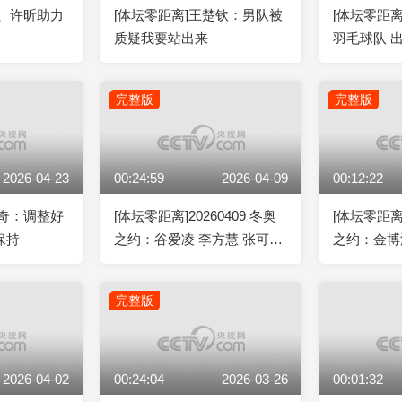
龙、许昕助力
[体坛零距离]王楚钦：男队被
[体坛零距离]
质疑我要站出来
羽毛球队 
完整版
完整版
2026-04-23
00:24:59
2026-04-09
00:12:22
宇奇：调整好
[体坛零距离]20260409 冬奥
[体坛零距离]
保持
之约：谷爱凌 李方慧 张可欣
之约：金博
刘奕杉
完整版
2026-04-02
00:24:04
2026-03-26
00:01:32