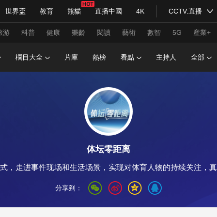
世界盃
教育
熊貓
直播中國
4K
CCTV.直播
式妙語
主持人
下載央視影音
熱解讀
天天學習
旅游
科普
健康
樂齡
閱讀
藝術
數智
5G
産業+
欄目大全
片庫
熱榜
看點
主持人
全部
紀錄片網
國家大劇院
大型活動
科技
法治
文娛
人物
公益
圖片
習式妙語
央視快評
央視網評
光華銳評
鋒面
体坛零距离
頻道
VR/AR
4K專區
全景新聞
模式，走进事件现场和生活场景，实现对体育人物的持续关注，真正
請入列
人生第一次
人生第二次
分享到：
年冬奧會
CBA
NBA
中超
國足
國際足球
網球
綜
體育江湖
文化體育
冰雪道路
足球道路