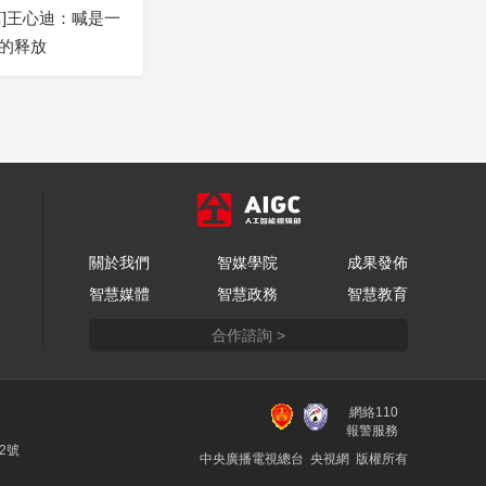
离]王心迪：喊是一
的释放
關於我們
智媒學院
成果發佈
智慧媒體
智慧政務
智慧教育
合作諮詢 >
網絡110
報警服務
22號
中央廣播電視總台 央視網 版權所有