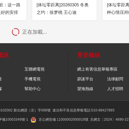
忠岩：这一路
[体坛零距离]20260305 冬奥
[体坛零距
最好的安排
之约：徐梦桃 王心迪
种心情压抑
正在加載...
概況
更多鏈結
互聯網電視
網上有害信息舉報專區
音
手機電視
辟謠平台
法律顧問
媒
幫助中心
望海熱線
人才招聘
02002 新出網證（京）字098號
違法和不良信息舉報電話:010-88427865
P備10003349號-1
京公網安備 11000002000018號
京網文〔2024〕4690-2