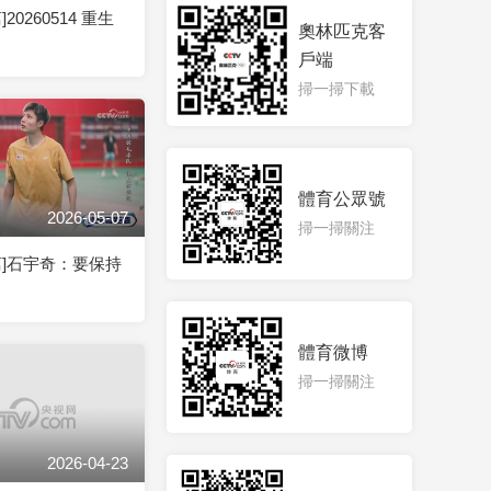
20260514 重生
奧林匹克客
戶端
掃一掃下載
體育公眾號
2026-05-07
掃一掃關注
离]石宇奇：要保持
體育微博
掃一掃關注
2026-04-23