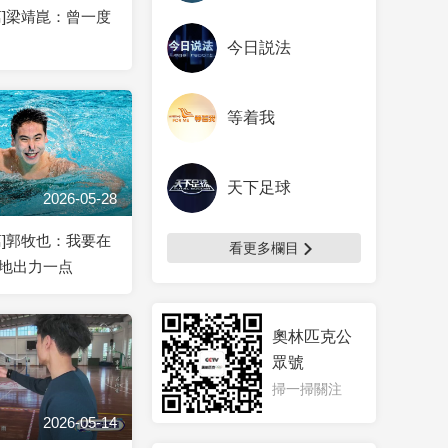
离]梁靖崑：曾一度
今日説法
等着我
天下足球
2026-05-28
离]郭牧也：我要在
看更多欄目
地出力一点
奧林匹克公
眾號
掃一掃關注
2026-05-14