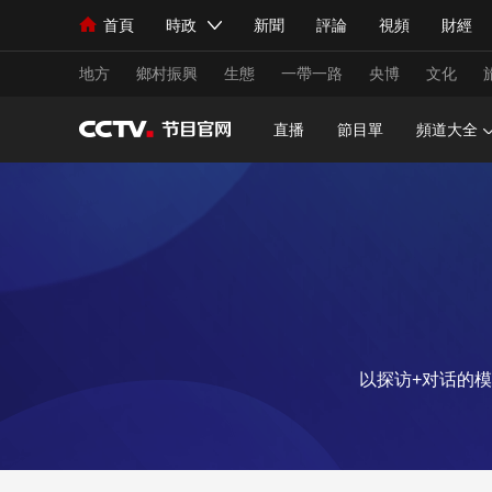
首頁
時政
新聞
評論
視頻
財經
人民領袖習近平
直播
海外頻道
片庫
iPanda
欄目大全
聯播+
English
中國領導人
節目單
Монгол
聽音
央視快評
微視頻
習
地方
鄉村振興
生態
一帶一路
央博
文化
直播
節目單
頻道大全
總台春晚
網絡春晚
共産黨員網
秧紀錄
新聞
國內
國際
評論
經濟
軍事
人民領袖習近平
聯播+
熱解讀
天天學習
視頻
小央視頻
小央直播
直播中國
熊貓
以探访+对话的
現場
前線
比劃
快看
藍海中國
新兵
體育
直播
競猜
2026年世界盃
2026
VIP會員
CCTV奧林匹克頻道
生活體育大會