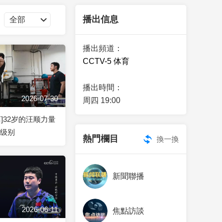
藝術
汽車
數智
5G
産業+
播出信息
時尚
天氣
才藝
網展
央央好物
播出頻道：
CCTV-5 体育
播出時間：
2026-07-30
周四 19:00
]32岁的汪顺力量
0级别
熱門欄目
換一換
新聞聯播
2026-06-11
焦點訪談