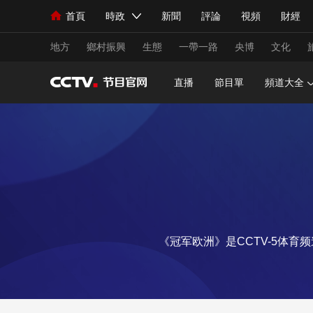
首頁
時政
新聞
評論
視頻
財經
人民領袖習近平
直播
海外頻道
片庫
iPanda
欄目大全
聯播+
English
中國領導人
節目單
Монгол
聽音
央視快評
微視頻
習
地方
鄉村振興
生態
一帶一路
央博
文化
直播
節目單
頻道大全
總台春晚
網絡春晚
共産黨員網
秧紀錄
新聞
國內
國際
評論
經濟
軍事
人民領袖習近平
聯播+
熱解讀
天天學習
視頻
小央視頻
小央直播
直播中國
熊貓
《冠军欧洲》是CCTV-5体
現場
前線
比劃
快看
藍海中國
新兵
體育
直播
競猜
2026年世界盃
2026
VIP會員
CCTV奧林匹克頻道
生活體育大會