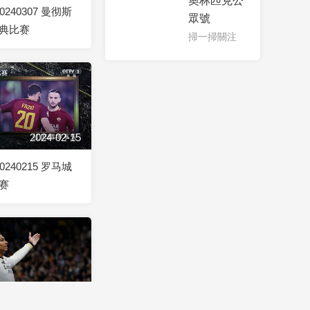
奧林匹克公
0240307 曼彻斯
眾號
典比赛
掃一掃關注
2024-02-15
0240215 罗马城
赛
2023-11-30