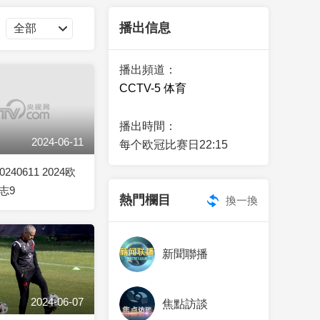
藝術
汽車
數智
5G
産業+
播出信息
時尚
天氣
才藝
網展
央央好物
播出頻道：
CCTV-5 体育
播出時間：
2024-06-11
每个欧冠比赛日22:15
240611 2024欧
志9
熱門欄目
換一換
新聞聯播
2024-06-07
焦點訪談