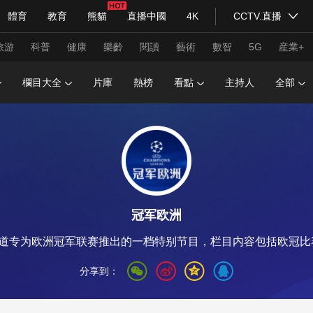
體育
教育
熊貓
直播中國
4K
CCTV.直播
式妙語
主持人
下載央視影音
熱解讀
天天學習
旅游
科普
健康
樂齡
閱讀
藝術
數智
5G
産業+
欄目大全
片庫
熱榜
看點
主持人
全部
紀錄片網
國家大劇院
大型活動
科技
法治
文娛
人物
公益
圖片
習式妙語
央視快評
央視網評
光華銳評
鋒面
冠军欧洲
頻道
VR/AR
4K專區
全景新聞
育频道专为欧洲冠军联赛推出的一档特别节目，栏目内容包括欧冠
請入列
人生第一次
人生第二次
分享到：
年冬奧會
CBA
NBA
中超
國足
國際足球
網球
綜
體育江湖
文化體育
冰雪道路
足球道路