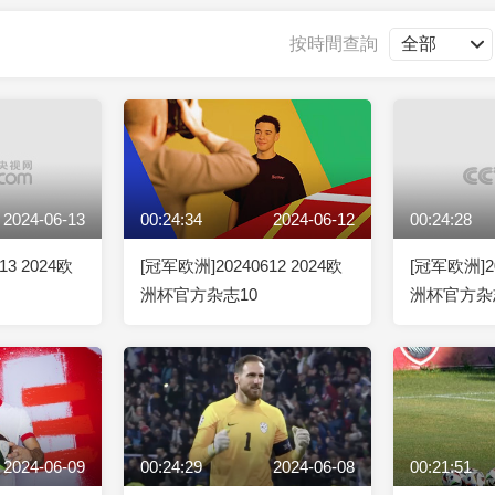
央博
非遺
文化
旅游
科普
健康
樂齡
閱讀
按時間查詢
雲起
超級工廠
智敬中國
全民健康
顏選攻略
海洋
2024-06-13
00:24:34
2024-06-12
00:24:28
收視榜
總台企業白名單
13 2024欧
[冠军欧洲]20240612 2024欧
[冠军欧洲]20
洲杯官方杂志10
洲杯官方杂
2024-06-09
00:24:29
2024-06-08
00:21:51