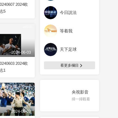
240607 2024欧
志5
今日説法
等着我
天下足球
2024-06-03
240603 2024欧
看更多欄目
志1
央視影音
掃一掃觀看
2024-05-02