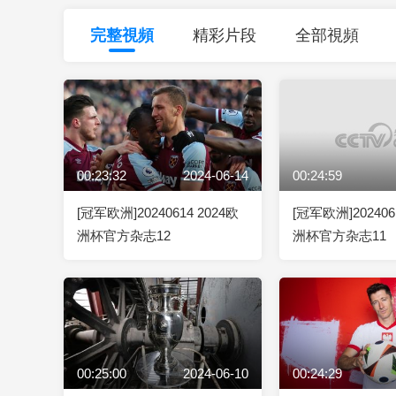
財經
教育
鄉村振興
生態環境
一帶一路
完整視頻
精彩片段
全部視頻
大國智造
大國展會
大國保險
雲頂對話
00:23:32
2024-06-14
00:24:59
CCTV.節目官網
直播
節目單
欄目
片庫
[冠军欧洲]20240614 2024欧
[冠军欧洲]202406
洲杯官方杂志12
洲杯官方杂志11
00:25:00
2024-06-10
00:24:29