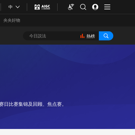
中
央央好物
熱榜
比赛日比赛集锦及回顾、焦点赛。
合體育
亞冬會