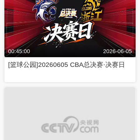
00:45:00
2026-06-05
[篮球公园]20260605 CBA总决赛·决赛日