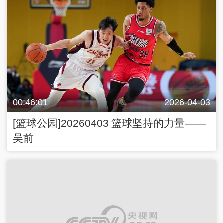
00:46:01
2026-04-03
[篮球公园]20260403 篮球坚持的力量——
吴前