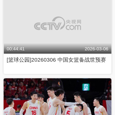
00:44:41
2026-03-06
[篮球公园]20260306 中国女篮备战世预赛