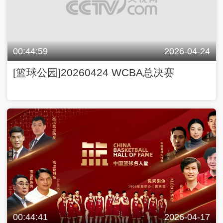
00:44:59
2026-04-24
[篮球公园]20260424 WCBA总决赛
00:44:41
2026-04-17