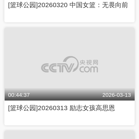
[篮球公园]20260320 中国女篮：无畏向前
00:44:37
2026-03-13
[篮球公园]20260313 励志女孩高思恩