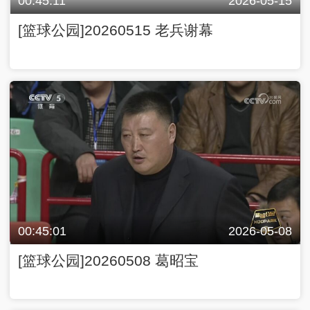
00:45:11
2026-05-15
[篮球公园]20260515 老兵谢幕
00:45:01
2026-05-08
[篮球公园]20260508 葛昭宝