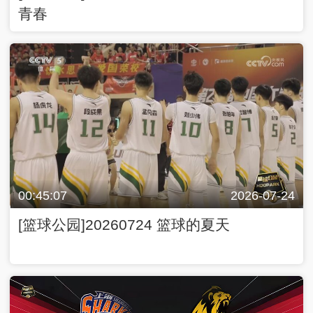
青春
00:45:07
2026-07-24
[篮球公园]20260724 篮球的夏天