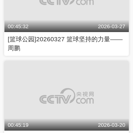
00:45:32
2026-03-27
[篮球公园]20260327 篮球坚持的力量——
周鹏
00:45:19
2026-03-20