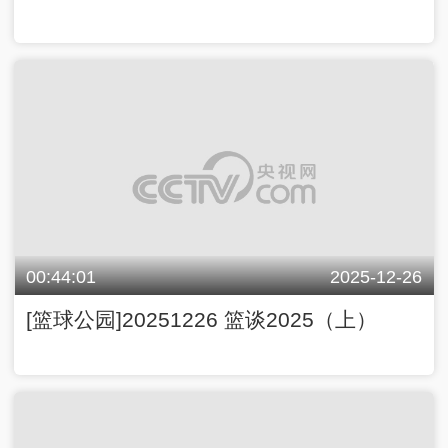
00:44:01
2025-12-26
[篮球公园]20251226 篮谈2025（上）