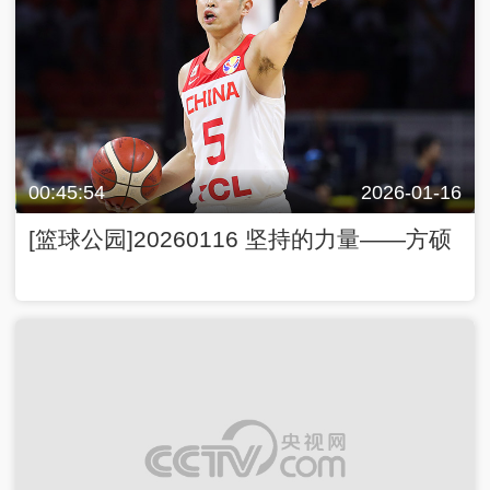
00:45:54
2026-01-16
[篮球公园]20260116 坚持的力量——方硕