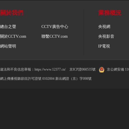
關於我們
業務概況
總台之聲
CCTV廣告中心
央視網
關於CCTV.com
聯繫CCTV.com
央視影音
網站聲明
IP電視
違法和不良信息舉報：https://www.12377.cn/
京ICP證060535號
京公網安備 1100
網上傳播視聽節目許可證號 0102004 新出網證（京）字098號