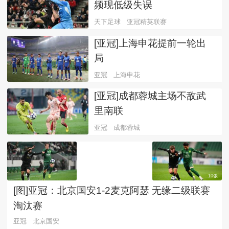
频现低级失误
天下足球
亚冠精英联赛
[亚冠]上海申花提前一轮出
局
亚冠
上海申花
[亚冠]成都蓉城主场不敌武
里南联
亚冠
成都蓉城
10張
[图]亚冠：北京国安1-2麦克阿瑟 无缘二级联赛
淘汰赛
亚冠
北京国安