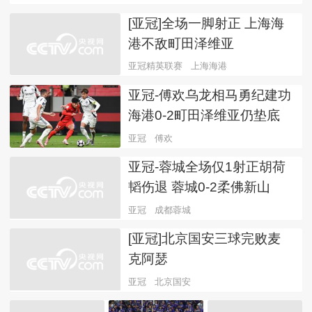
[亚冠]全场一脚射正 上海海
港不敌町田泽维亚
亚冠精英联赛
上海海港
亚冠-傅欢乌龙相马勇纪建功
海港0-2町田泽维亚仍垫底
亚冠
傅欢
亚冠-蓉城全场仅1射正胡荷
韬伤退 蓉城0-2柔佛新山
亚冠
成都蓉城
[亚冠]北京国安三球完败麦
克阿瑟
亚冠
北京国安