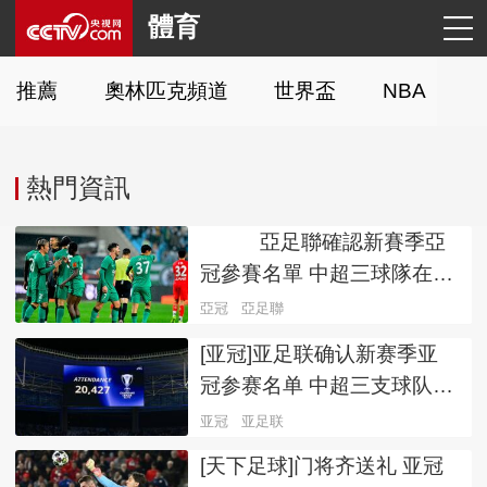
體育
推薦
奧林匹克頻道
世界盃
NBA
C
熱門資訊
亞足聯確認新賽季亞
置頂
冠參賽名單 中超三球隊在列
亞冠
亞足聯
[亚冠]亚足联确认新赛季亚
冠参赛名单 中超三支球队在
列
亚冠
亚足联
[天下足球]门将齐送礼 亚冠