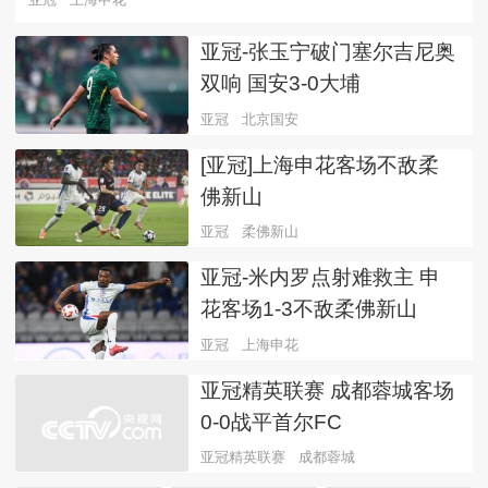
亚冠-张玉宁破门塞尔吉尼奥
双响 国安3-0大埔
亚冠
北京国安
[亚冠]上海申花客场不敌柔
佛新山
亚冠
柔佛新山
亚冠-米内罗点射难救主 申
花客场1-3不敌柔佛新山
亚冠
上海申花
亚冠精英联赛 成都蓉城客场
0-0战平首尔FC
亚冠精英联赛
成都蓉城