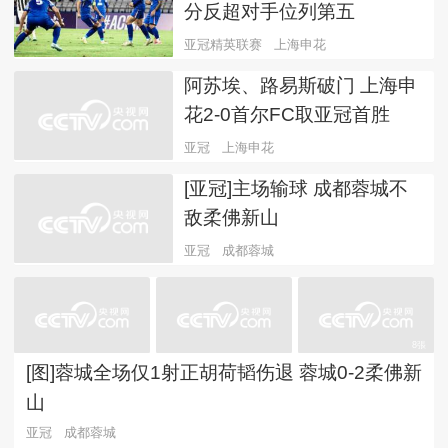
分反超对手位列第五
亚冠精英联赛
上海申花
阿苏埃、路易斯破门 上海申
花2-0首尔FC取亚冠首胜
亚冠
上海申花
[亚冠]主场输球 成都蓉城不
敌柔佛新山
亚冠
成都蓉城
8張
[图]蓉城全场仅1射正胡荷韬伤退 蓉城0-2柔佛新
山
亚冠
成都蓉城