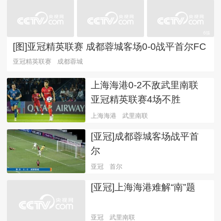
6張
[图]亚冠精英联赛 成都蓉城客场0-0战平首尔FC
亚冠精英联赛
成都蓉城
上海海港0-2不敌武里南联
亚冠精英联赛4场不胜
上海海港
武里南联
[亚冠]成都蓉城客场战平首
尔
亚冠
首尔
[亚冠]上海海港难解“南”题
亚冠
武里南联