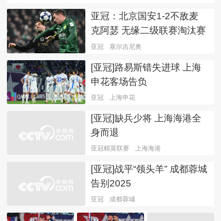
亚冠：北京国安1-2不敌麦
克阿瑟 无缘二级联赛淘汰赛
亚冠
塞尔吉尼奥
[亚冠]路易斯错失进球 上海
申花客场告负
亚冠
上海申花
[亚冠]缺兵少将 上海海港全
身而退
亚冠精英联赛
上海海港
[亚冠]战平“领头羊” 成都蓉城
告别2025
亚冠
成都蓉城