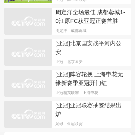
周定洋全场最佳 成都蓉城1-
0江原FC获亚冠正赛首胜
周定洋
成都蓉城
[亚冠]北京国安战平河内公
安
亚冠
北京国安
[亚冠]阵容轮换 上海申花无
缘新赛季亚冠开门红
亚冠精英联赛
上海申花
[亚冠]亚冠联赛抽签结果出
炉
足球
亚冠联赛