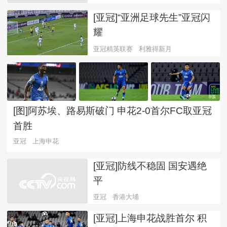
[亚冠]“亚洲足球先生”亚冠闪
耀
亚冠精英联赛
利雅得新月
8張
[图]阿苏埃、路易斯破门 申花2-0首尔FC取亚冠
首胜
亚冠
上海申花
[亚冠]防线不稳固 国安遇绝
平
亚冠
香港大埔
[亚冠]上海申花战胜首尔 积