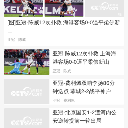
7張
[图]亚冠-陈威12次扑救 海港客场0-0逼平柔佛新
山
亚冠
陈威
亚冠-陈威12次扑救 上海海
港客场0-0逼平柔佛新山
亚冠
陈威
亚冠-费利佩双响李扬86分
钟送点 蓉城2-2战平神户
亚冠
费利佩
亚冠-北京国安1-2遭河内公
安逆转提前一轮出局