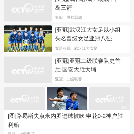
岛三箭
亚冠
成都蓉城
[亚冠]武汉江大女足以小组
头名晋级女足亚冠八强
女足亚冠
武汉江大女足
[亚冠]亚冠二级联赛队史首
胜 国安大胜大埔
亚冠
二级联赛
10張
[图]路易斯失点米内罗进球被吹 申花0-2神户胜
利船
亚冠
上海申花