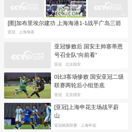
9張
[图]加布里埃尔建功 上海海港1-1战平广岛三箭
亚冠
上海海港
亚冠惨败后 国安主帅塞蒂恩
号召全队“向前看”
亚冠
北京国安
0比3客场惨败 国安亚冠二级
联赛两轮后小组垫底
亚冠
北京国安
[亚冠]上海申花主场战平蔚
山
亚冠精英联赛
上海申花