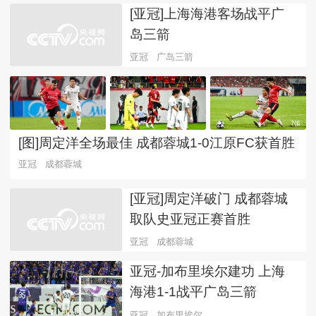
[亚冠]上海海港客场战平广
岛三箭
亚冠
广岛三箭
7張
[图]周定洋全场最佳 成都蓉城1-0江原FC获首胜
亚冠
成都蓉城
[亚冠]周定洋破门 成都蓉城
取队史亚冠正赛首胜
亚冠
成都蓉城
亚冠-加布里埃尔建功 上海
海港1-1战平广岛三箭
亚冠
加布里埃尔