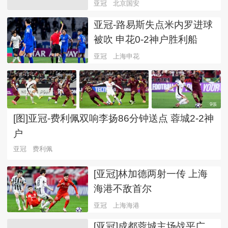
亚冠
北京国安
亚冠-路易斯失点米内罗进球
被吹 申花0-2神户胜利船
亚冠
上海申花
9張
[图]亚冠-费利佩双响李扬86分钟送点 蓉城2-2神
户
亚冠
费利佩
[亚冠]林加德两射一传 上海
海港不敌首尔
亚冠
上海海港
[亚冠]成都蓉城主场战平广