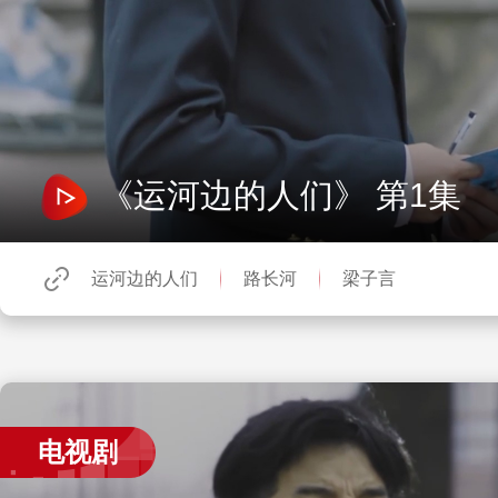
《运河边的人们》 第1集
运河边的人们
路长河
梁子言
电视剧