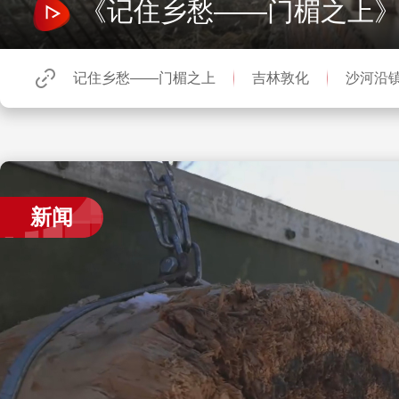
《记住乡愁——门楣之上》
记住乡愁——门楣之上
吉林敦化
沙河沿
新闻