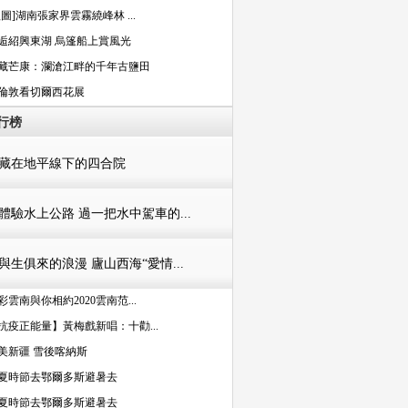
組圖]湖南張家界雲霧繞峰林 ...
逅紹興東湖 烏篷船上賞風光
藏芒康：瀾滄江畔的千年古鹽田
倫敦看切爾西花展
行榜
藏在地平線下的四合院
體驗水上公路 過一把水中駕車的...
與生俱來的浪漫 廬山西海“愛情...
彩雲南與你相約2020雲南范...
抗疫正能量】黃梅戲新唱：十勸...
美新疆 雪後喀納斯
夏時節去鄂爾多斯避暑去
夏時節去鄂爾多斯避暑去