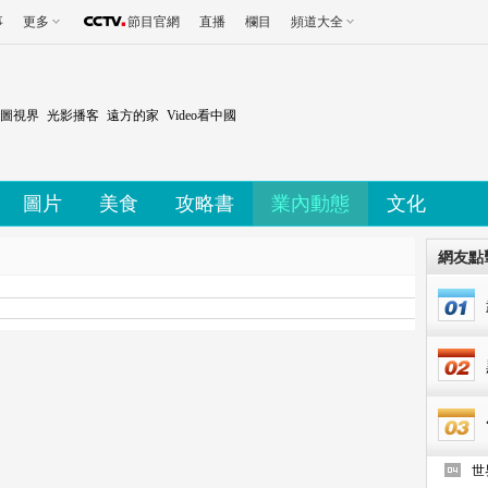
事
更多
節目官網
直播
欄目
頻道大全
圖視界
光影播客
遠方的家
Video看中國
圖片
美食
攻略書
業內動態
文化
網友點
世