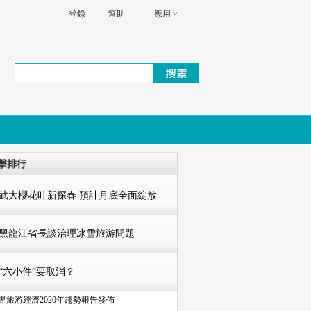
登錄
幫助
應用
擊排行
武大櫻花吐新探春 預計月底全面綻放
黑龍江省長談治理冰雪旅游問題
“六小件”要取消？
界旅游經濟2020年趨勢報告發佈