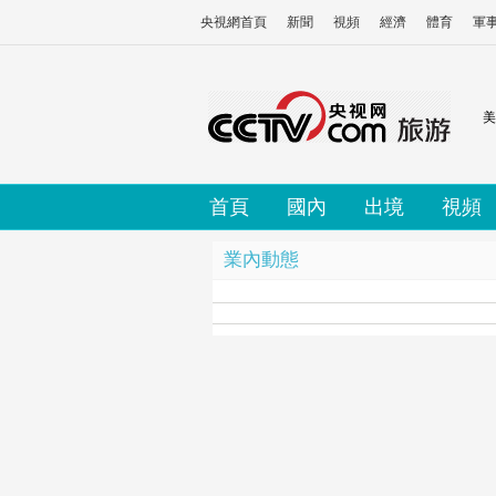
央視網首頁
新聞
視頻
經濟
體育
軍
美
首頁
國內
出境
視頻
業內動態