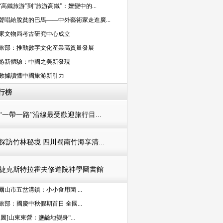
“高鐵旅游”到“旅游高鐵”：嬗變中的...
聲唱給脫貧的巴馬——中外藝術家走進廣...
家文物局考古研究中心成立
旅部：推動數字文化産業高質量發展
游新體驗：中國之美新發現
數據讀懂中國旅游新引力
行榜
“一帶一路”沿線最受歡迎旅行目...
探訪竹林秘境 四川蜀南竹海享清...
捷克斯特拉霍夫修道院神學圖書館
爾山市五岔溝鎮：小小食用菌 ...
旅部：國慶中秋假期首日 全國...
組圖]山東東營：鹽鹼地變身“...