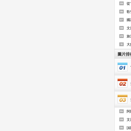
從
歌
國
文
旅
大
圖片排
阿
文
[