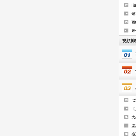
[
邂
西
來
視頻排
七
【
大
盛
盛