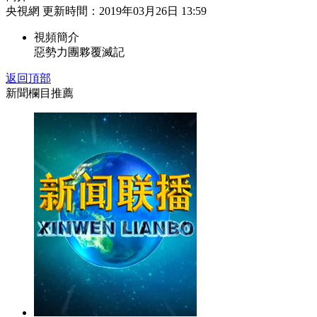
央視網 更新時間：2019年03月26日 13:59
財經
教育
鄉村振興
生態環境
一帶一路
視頻簡介
大國智造
大國展會
大國保險
雲頂對話
惡勢力團夥覆滅記
返回頂部
新聞欄目推薦
CCTV.節目官網
直播
節目單
欄目
片庫