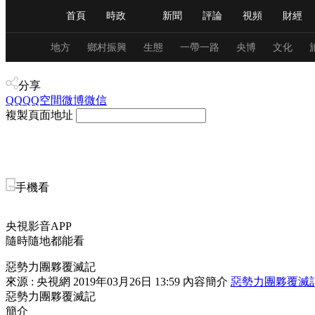
首頁
時政
新聞
評論
視頻
財經
人民領袖習近平
直播
海外頻道
片庫
iPanda
欄目大全
聯播+
English
中國領導人
節目單
Монгол
聽音
央視快評
微視頻
習
地方
鄉村振興
生態
一帶一路
央博
文化
新聞
分享
QQ
QQ空間
微博
總台春晚
微信
網絡春晚
共産黨員網
秧紀錄
複製頁面地址
新聞
國內
國際
評論
經濟
軍事
人民領袖習近平
聯播+
熱解讀
天天學習
手機看
視頻
小央視頻
小央直播
直播中國
熊貓
央視影音APP
隨時隨地都能看
現場
前線
比劃
快看
藍海中國
新兵
惡勢力團夥覆滅記
體育
直播
競猜
2026年世界盃
2026年
來源 : 央視網
2019年03月26日 13:59
內容簡介
惡勢力團夥覆滅
惡勢力團夥覆滅記
VIP會員
CCTV奧林匹克頻道
生活體育大會
簡介