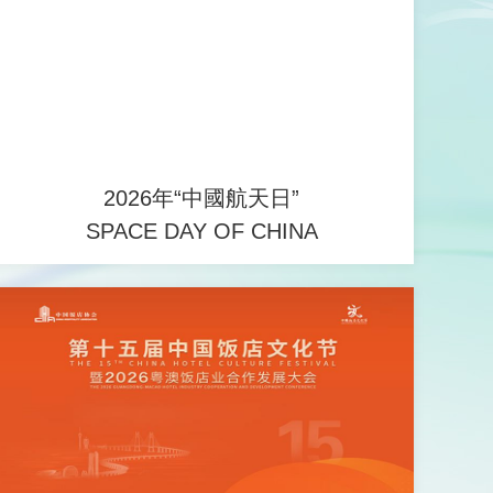
藝術
汽車
數智
5G
産業+
時尚
天氣
才藝
網展
央央好物
2026年“中國航天日”
SPACE DAY OF CHINA