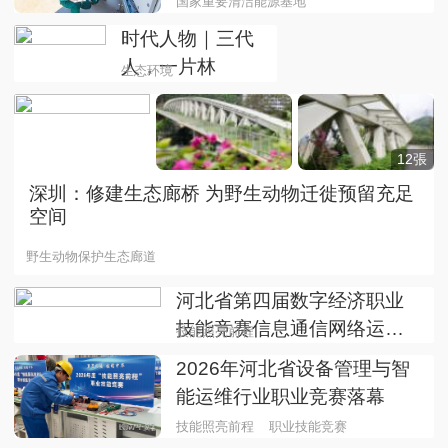
国家重要清洁能源基地
时代人物｜三代
人，一片林
生态环境
毛乌素沙地
12張
深圳：修建生态廊桥 为野生动物迁徙预留充足
空间
野生动物保护生态廊道
河北省第四届数字经济职业
技能竞赛信息通信网络运行
技能照亮前程
管理员赛项成功举办
2026年河北省设备管理与智
能运维行业职业竞赛落幕
技能照亮前程
职业技能竞赛