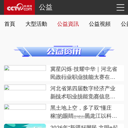
公益
首頁
大型活動
公益資訊
公益視頻
公
冀星闪烁·技耀中华｜河北省
民政行业职业技能大赛在石
河北省民政行业职业技能大赛
家庄开赛
河北省第四届数字经济产业
新技术职业技能竞赛信息通
以赛促学
以赛促训
以赛促评
信网络运行管理员赛项举办
黑土地上空，多了双“懂庄
稼”的眼睛——黑龙江以科技
农业无人机
县域农事服务
公益夯实县域农事服务根基
2026年“新疆好网民 文明e起