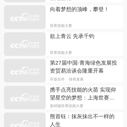
向着梦想的顶峰，攀登！
世界技能大赛
欲上青云 先承千钧
世界技能大赛
第27届中国·青海绿色发展投
资贸易洽谈会隆重开幕
开放合作
绿色发展
携手点亮技能的火苗 实现仰
望星空的梦想：上海世赛官
宣第二批技能梦想大使
第48届世界技能大赛
熊首钰：抹灰抹出不一样的
人生