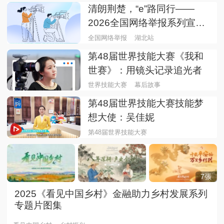
清朗荆楚，“e”路同行——
2026全国网络举报系列宣传
活动（湖北站）
全国网络举报
湖北站
第48届世界技能大赛《我和
世赛》：用镜头记录追光者
世界技能大赛
幕后故事
第48届世界技能大赛技能梦
想大使：吴佳妮
第48届世界技能大赛
7張
2025《看见中国乡村》金融助力乡村发展系列
专题片图集