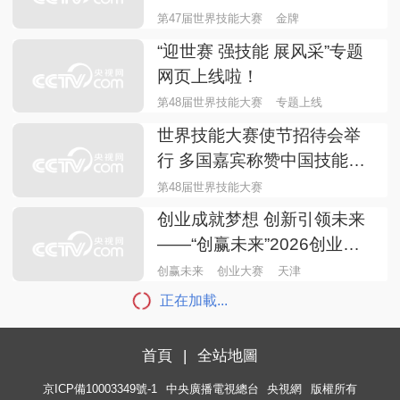
第47届世界技能大赛
金牌
“迎世赛 强技能 展风采”专题
网页上线啦！
第48届世界技能大赛
专题上线
世界技能大赛使节招待会举
行 多国嘉宾称赞中国技能人
才发展
第48届世界技能大赛
创业成就梦想 创新引领未来
——“创赢未来”2026创业大
赛天津市选拔赛圆满落幕
创赢未来
创业大赛
天津
正在加載...
首頁
|
全站地圖
京ICP備10003349號-1
中央廣播電視總台
央視網
版權所有