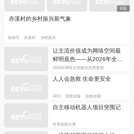
8張
赤溪村的乡村振兴新气象
福鼎市
赤溪村
乡村振兴
让主流价值成为网络空间最
鲜明底色——从2026年全国
网络文明建设优秀案例看网
2026年网络文明建设优秀案例
络空间思想引领的创新实践
人人会急救 生命更安全
AED
急救设备
急救技能
自主移动机器人项目突围记
世界技能大赛