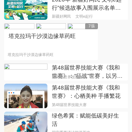
行”候选故事入围展示名单来
了
新疆好网民
文明e起行
7張
塔克拉玛干沙漠边缘草药旺
塔克拉玛干沙漠边缘草药旺
第48届世界技能大赛《我和
世赛》：“征战”世赛，以另一
第48届世界技能大赛
种身份
第48届世界技能大赛《我和
世赛》：心栖美种 手播繁花
第48届世界技能大赛
绿色希冀：赋能低碳美好生
活